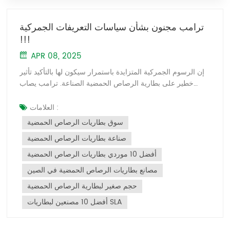
ترامب مجنون بشأن سياسات التعريفات الجمركية
!!!
APR 08, 2025
إن الرسوم الجمركية المتزايدة باستمرار سيكون لها بالتأكيد تأثير
خطير على بطارية الرصاص الحمضية الصناعة. ترامب يصاب
بالجنون تمامًا. أولا: ضغوط التصدير في السوق الأمريكية وتعديلات
الصناعة ارتفاع تكاليف التعريفات الجمركية: تُفرض الآن رسوم
العلامات :
جمركية شاملة على صادرات بطاريات الرصاص الحمضية الصينية
سوق بطاريات الرصاص الحمضية
إلى الولايات المتحدة بنسبة 54%، تُضاف إليها الرسوم الجمركية
صناعة بطاريات الرصاص الحمضية
السابقة و"الرسوم الجمركية المتبادلة" الجديدة. وقد أدى ذلك إلى
زيادة حادة في تكاليف التصدير، مما أدى إلى خسائر فادحة في
أفضل 10 موردي بطاريات الرصاص الحمضية
الطلبات للشركات الصغيرة والمتوسطة. طرق الشحن المحظورة:
مصانع بطاريات الرصاص الحمضية في الصين
تخضع مراكز الشحن الرئيسية في جنوب شرق آسيا (مثل فيتنام)
لرسوم جمركية بنسبة 46%، مما يحدّ من فرص تجاوز الرسوم
حجم صغير لبطارية الرصاص الحمضية
الجمركية عبر دول ثالثة. وتواجه المصانع الصينية في الخارج
أفضل 10 مصنعين لبطاريات SLA
تحديات في الربحية. ثانيًا: تصاعد المنافسة في جنوب شرق آسيا
وإعادة هيكلة سلسلة التوريد نقل القدرة الإنتاجية: لمواجهة