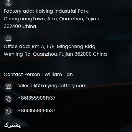
إلى ضعف القيمة الأساسية، ينتهي عمر البطارية؛ وعندما يصل إلى
1.5 مرة، يجب استبدال البطارية. وهذا يوفر إرشادات واضحة
Factory add: Kaiying Industrial Park,
لصيانة البطارية واستبدالها. أهمية نظام ترقيم البطارية:في
ChengxiangTown, Anxi, Quanzhou, Fujian
الاستخدام الفعلي، خاصة في سوق الصيانة الثانوية، من الصعب
362400 China.
استبدال البطاريات من نفس الدفعة والمجموعة في نفس الوقت.
قوة كايينج يعالج هذا الموقف عن طريق تخصيص رقم فريد لكل
بطارية، مما يسمح لموظفي الصيانة بتحديد البطاريات واستبدالها
Office add: Rm A, 11/F, Mingcheng Bldg,
بدقة لضمان اتساق الأداء وموثوقية مجموعة البطاريات. من خلال
قياس المقاومة الداخلية للبطارية بانتظام ومقارنتها بالقيمة
Wenling Rd, Quanzhou, Fujian 362000 China
الأساسية، يمكن الحكم على الحالة الصحية للبطارية بشكل فعال.
يسهل نظام الترقيم الخاص بشركة Kaiying Power صيانة
البطاريات واستبدالها. تضمن هذه التدابير معًا موثوقية إمدادات
Contact Person : William Lian
الطاقة في حالات الطوارئ في اللحظات الحرجة، مما يضمن
التشغيل الآمن والمستقر للصناعة والحياة اليومية.
sales03@kaiyingbattery.com
+8613559081537
+8613559081537
يشترك