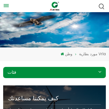
مورد بطارية Vrla
وطن
فئات
كيف يمكننا مساعدتك