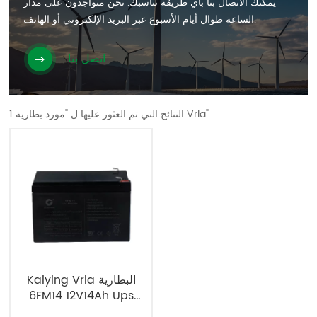
يمكنك الاتصال بنا بأي طريقة تناسبك. نحن متواجدون على مدار
الساعة طوال أيام الأسبوع عبر البريد الإلكتروني أو الهاتف.
اتصل بنا
1 النتائج التي تم العثور عليها ل "مورد بطارية Vrla"
Kaiying Vrla البطارية
6FM14 12V14Ah Ups
AGM مختومة مصنع