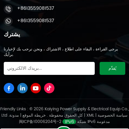
+8613559081537
+8613559081537
يشترك
يرجى القراءة ، البقاء على اطلاع ، الاشتراك ، ونحن نرحب بك لإخبارنا
برأيك.
Friendly Links : © 2026 Kaiying Power Supply & Electrical Equip Co.,
سياسة الخصوصية
|
XML
|
مدونة
Ltd .كل الحقوق محفوظة .
خريطة الموقع
|
شبكة IPv6 مدعومة
闽ICP备10006204号-2