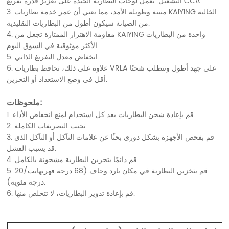
التشغيل. تعمل لوحات البطارية الجيدة على تعزيز قدرة تفريغ CCA.
3. متينة وطويلة الأمد، مما يعني أن عمر خدمة بطاريات KAIYING الخالية
من الصيانة سيكون أطول من البطاريات التقليدية.
4. مقاومة الاهتزاز الممتازة تجعل من KAIYING واحدة من البطاريات
الأكثر موثوقية في السوق اليوم.
5. انخفاض معدل التفريغ الذاتي.
6. علاوة على ذلك، تحافظ بطاريات VRLA على جهد أطول وتتطلب شحنًا
أقل في وضع الاستعداد أو التخزين.
ملحوظات:
1. قم بإعادة شحن البطاريات بعد كل استخدام لمنع انخفاض الأداء.
2. تجنب التصريفات الكاملة.
3. قم بفحص الأجهزة بشكل دوري بحثًا عن علامات التآكل أو التآكل الذي
قد يسبب الفشل.
4. قم دائمًا بتخزين البطارية مشحونة بالكامل.
5. قم بتخزين البطارية في مكان بارد وجاف (68 درجة فهرنهايت/20
درجة مئوية).
6. قم بإعادة تدوير البطاريات، لا تتخلص منها.