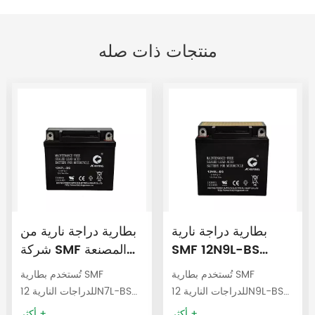
منتجات ذات صله
بطارية دراجة نارية
بطارية دراجة نارية من
SMF 12N9L-BS
شركة SMF المصنعة
12V9AH
الأصلية، طراز 12N7L-
تُستخدم بطارية SMF
تُستخدم بطارية SMF
BS، 12 فولت، 7 أمبير/
للدراجات النارية 12N9L-BS
للدراجات النارية 12N7L-BS
ساعة، 12N7L-BS
12V9AH بشكل متكرر في
12V7AH بشكل متكرر في
أكثر +
أكثر +