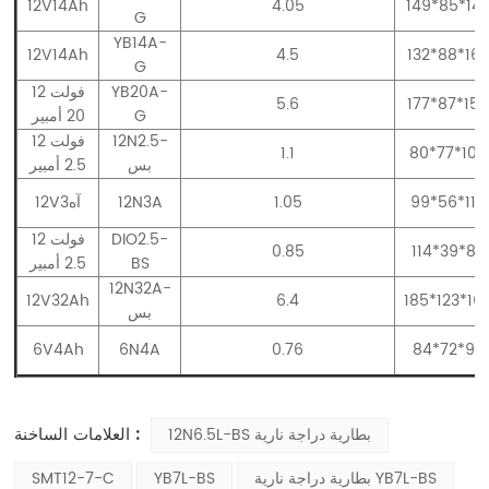
12V14Ah
4.05
149*85*14
G
YB14A-
12V14Ah
4.5
132*88*16
G
YB20A-
12 فولت
5.6
177*87*15
G
20 أمبير
12N2.5-
12 فولت
1.1
80*77*104
بس
2.5 أمبير
99*56*110
1.05
12N3A
12V3آه
DIO2.5-
12 فولت
0.85
114*39*87
BS
2.5 أمبير
12N32A-
12V32Ah
6.4
185*123*16
بس
6V4Ah
6N4A
0.76
84*72*93
العلامات الساخنة :
12N6.5L-BS بطارية دراجة نارية
بطارية دراجة نارية YB7L-BS
YB7L-BS
SMT12-7-C