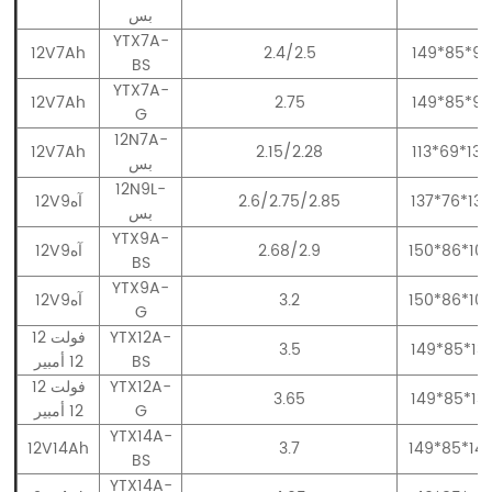
بس
YTX7A-
12V7Ah
2.4/2.5
149*85*93
BS
YTX7A-
12V7Ah
2.75
149*85*93
G
12N7A-
12V7Ah
2.15/2.28
113*69*132
بس
12N9L-
137*76*135
2.6/2.75/2.85
12V9آه
بس
YTX9A-
150*86*10
2.68/2.9
12V9آه
BS
YTX9A-
150*86*10
3.2
12V9آه
G
YTX12A-
12 فولت
3.5
149*85*131
BS
12 أمبير
YTX12A-
12 فولت
3.65
149*85*131
G
12 أمبير
YTX14A-
12V14Ah
3.7
149*85*14
BS
YTX14A-