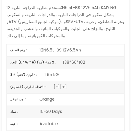
تُستخدم بطارية الدراجة النارية 12N6.5L-BS 12V6.5Ah KAIYING
بشكل متكرر في الدراجات النارية، والدراجات النارية، والسكوتر،
وATV (مركبة لجميع التضاريس)، وSSV-UTV، وعربة الشاطئ، وعربة
الثلوج، والتزلج على الجليد، والمركبات المائية، والعشب والحديقة،
والمحركات الكهربائية، وما إلى ذلك.
12N6.5L-BS 12V6.5Ah
رقم الصنف :
138*66*102
الأبعاد (L * W * H) (مم) ±2 مم :
1.95 KG
الوزن (كجم) ± 3٪ :
[-][+]
الاتجاه الطرفي (القطبية): :
Orange
لون الهيكل :
15-30 Days
مهلة :
Available
عينة :