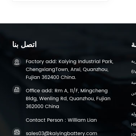
ة
اتصل بنا
Factory add: Kaiying Industrial Park,
ChengxiangTown, Anxi, Quanzhou,
Fujian 362400 China.
ية
Office add: Rm A, 11/F, Mingcheng
حن
Bldg, Wenling Rd, Quanzhou, Fujian
362000 China
لة
Contact Person : William Lian
H
sales03@kaiyingbattery.com