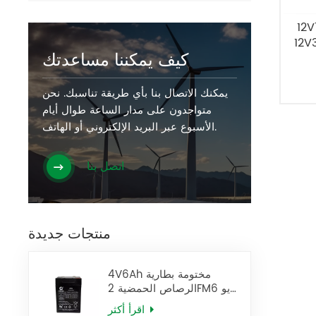
دل HR12-36W
كيف يمكننا مساعدتك
يمكنك الاتصال بنا بأي طريقة تناسبك. نحن
متواجدون على مدار الساعة طوال أيام
الأسبوع عبر البريد الإلكتروني أو الهاتف.
اتصل بنا
منتجات جديدة
4V6Ah مختومة بطارية
الرصاص الحمضية 2FM6 يو
بي إس البطارية
اقرأ أكثر