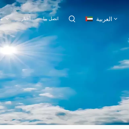
العربية
اتصل بنا
أخبار
منتجات
English
français
Deutsch
简体中文
русский
español
português