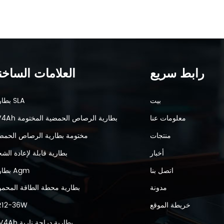
رابط سريع
العلامات الساخن
بيت
بطارية SLA
معلومات عنا
6V4Ah بطارية الرصاص الحمضية المختومة
منتجات
مختومة بطارية الرصاص الحمض
أخبار
بطارية قابلة لإعادة الش
اتصل بنا
بطارية Agm
مدونة
بطارية محطة الطاقة المحمو
خريطة الموقع
R12-36W
12V4Ah بطارية دراجة نارية