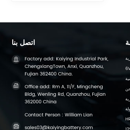
ة
اتصل بنا
Factory add: Kaiying Industrial Park,
ChengxiangTown, Anxi, Quanzhou,
Fujian 362400 China.
ية
Office add: Rm A, 11/F, Mingcheng
حن
Bldg, Wenling Rd, Quanzhou, Fujian
362000 China
لة
Contact Person : William Lian
H
sales03@kaiyingbattery.com