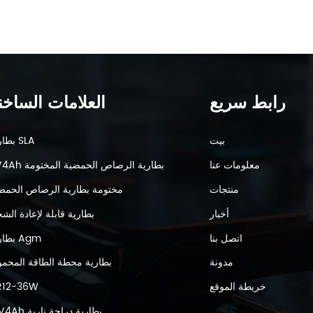
رابط سريع
العلامات الساخن
بيت
بطارية SLA
معلومات عنا
6V4Ah بطارية الرصاص الحمضية المختومة
منتجات
مختومة بطارية الرصاص الحمض
أخبار
بطارية قابلة لإعادة الش
اتصل بنا
بطارية Agm
مدونة
بطارية محطة الطاقة المحمو
خريطة الموقع
R12-36W
12V4Ah بطارية دراجة نارية