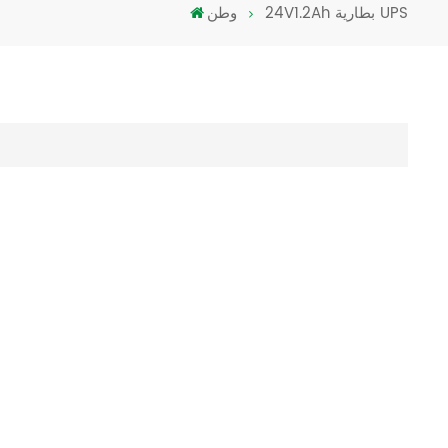
24V1.2Ah بطارية UPS
وطن
Türkçe
فارسی
العربية