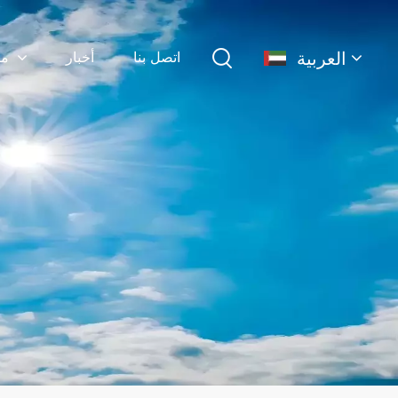
العربية
اتصل بنا
أخبار
منتجات
English
français
Deutsch
简体中文
русский
español
português