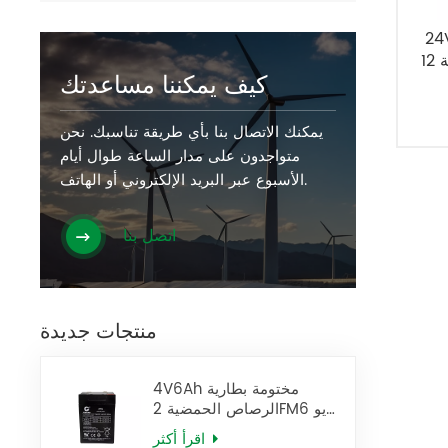
ة الرصاص
كيف يمكننا مساعدتك
يمكنك الاتصال بنا بأي طريقة تناسبك. نحن
متواجدون على مدار الساعة طوال أيام
الأسبوع عبر البريد الإلكتروني أو الهاتف.
اتصل بنا
منتجات جديدة
4V6Ah مختومة بطارية
الرصاص الحمضية 2FM6 يو
بي إس البطارية
اقرأ أكثر