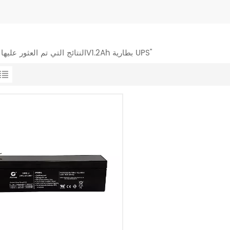
1 النتائج التي تم العثور عليها ل "24V1.2Ah بطارية UPS"