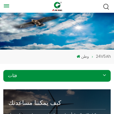
24V5Ah
وطن
فئات
كيف يمكننا مساعدتك