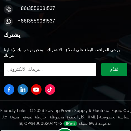
+8613559081537
+8613559081537
يشترك
يرجى القراءة ، البقاء على اطلاع ، الاشتراك ، ونحن نرحب بك لإخبارنا
برأيك.
Friendly Links : © 2026 Kaiying Power Supply & Electrical Equip Co.,
سياسة الخصوصية
|
XML
|
مدونة
Ltd .كل الحقوق محفوظة .
خريطة الموقع
|
شبكة IPv6 مدعومة
闽ICP备10006204号-2