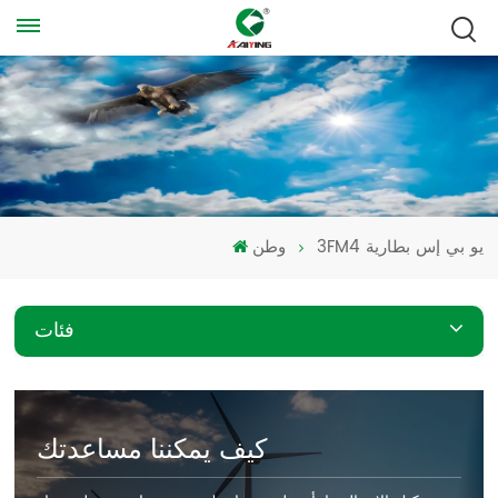
3FM4 يو بي إس بطارية
وطن
فئات
كيف يمكننا مساعدتك