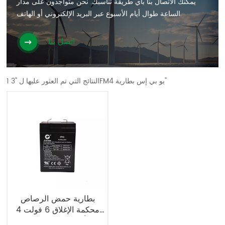
يمكنك الاتصال بنا بأي طريقة تناسبك. نحن متواجدون على مدار
الساعة طوال أيام الأسبوع عبر البريد الإلكتروني أو الهاتف.
اتصل بنا
1 النتائج التي تم العثور عليها ل "3FM4 يو بي إس بطارية"
بطارية حمض الرصاص
محكمة الإغلاق 6 فولت 4
أمبير/ساعة، بطارية 3FM4