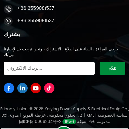
+8613559081537
+8613559081537
يشترك
يرجى القراءة ، البقاء على اطلاع ، الاشتراك ، ونحن نرحب بك لإخبارنا
برأيك.
Friendly Links : © 2026 Kaiying Power Supply & Electrical Equip Co.,
سياسة الخصوصية
|
XML
|
مدونة
Ltd .كل الحقوق محفوظة .
خريطة الموقع
|
شبكة IPv6 مدعومة
闽ICP备10006204号-2