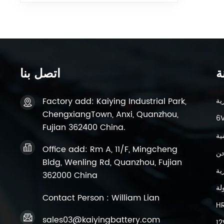
ة
اتصل بنا
Factory add: Kaiying Industrial Park,
ChengxiangTown, Anxi, Quanzhou,
Fujian 362400 China.
ية
Office add: Rm A, 11/F, Mingcheng
حن
Bldg, Wenling Rd, Quanzhou, Fujian
362000 China
لة
Contact Person : William Lian
H
sales03@kaiyingbattery.com