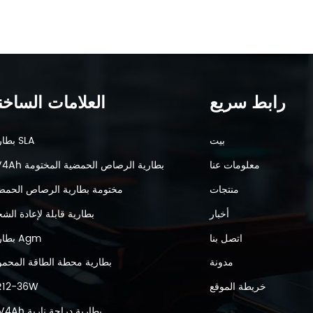
رابط سريع
العلامات الساخن
بيت
بطارية SLA
معلومات عنا
6V4Ah بطارية الرصاص الحمضية المختومة
منتجات
مختومة بطارية الرصاص الحمض
أخبار
بطارية قابلة لإعادة الش
اتصل بنا
بطارية Agm
مدونة
بطارية محطة الطاقة المحمو
خريطة الموقع
R12-36W
12V4Ah بطارية دراجة نارية