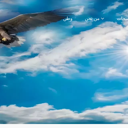
من نحن
وطن