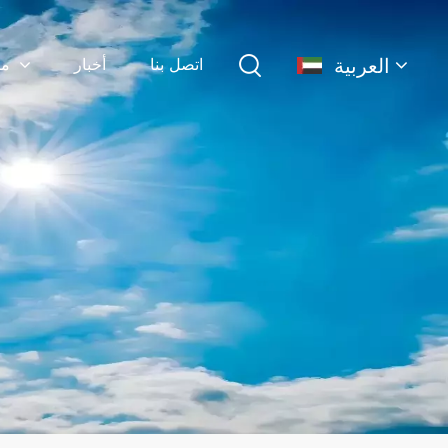
العربية
اتصل بنا
أخبار
منتجات
English
français
Deutsch
简体中文
русский
español
português