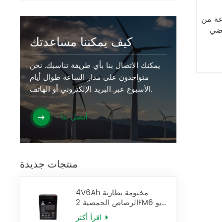
 أمبير/ساعة من
لإعادة
كيف يمكننا مساعدتك
يمكنك الاتصال بنا بأي طريقة تناسبك. نحن
متواجدون على مدار الساعة طوال أيام
الأسبوع عبر البريد الإلكتروني أو الهاتف.
اتصل بنا
منتجات جديدة
4V6Ah مختومة بطارية
الرصاص الحمضية 2FM6 يو
بي إس البطارية
اقرأ أكثر