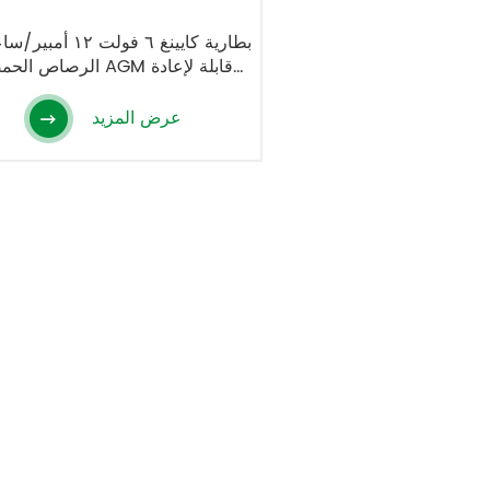
بطارية كايينغ ٦ فولت ١٢
الرصاص الحمضي AGM قابلة 
الشحن لسيارة ركوب الأطفال
عرض المزيد