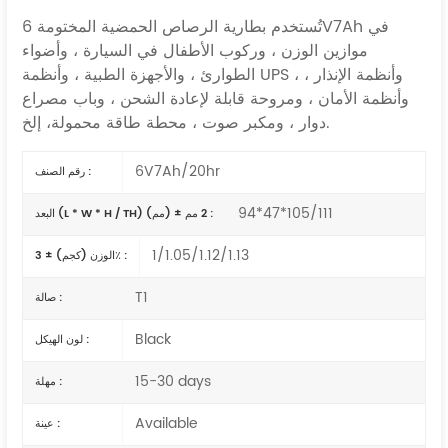
تُستخدم بطارية الرصاص الحمضية المختومة 6V7Ah في
موازين الوزن ، وركوب الأطفال في السيارة ، وأضواء
الطوارئ ، والأجهزة الطبية ، وأنظمة UPS ، وأنظمة الإنذار ،
وأنظمة الأمان ، ومروحة قابلة لإعادة الشحن ، وباب مصراع
إلخ.
دوار ، ومكبر صوت ،
محطة طاقة محمولة،
6V7Ah/20hr
رقم الصنف :
94*47*105/111
البعد (L * W * H / TH) (مم) ± 2 مم :
1/1.05/1.12/1.13
الوزن (كجم) ± 3٪ :
T1
صالة :
Black
لون الهيكل :
15-30 days
مهلة :
Available
عينة :