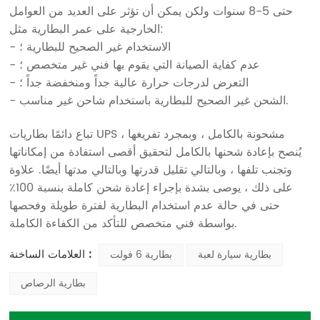
حتى 5-8 سنوات ولكن يمكن أن تؤثر على العديد من العوامل
الخارجية على عمر البطارية مثل:
- الاستخدام غير الصحيح للبطارية ؛
- عدم كفاية الصيانة التي يقوم بها فني غير متخصص ؛
- التعرض لدرجات حرارة عالية جداً ومنخفضة جداً ؛
- الشحن غير الصحيح للبطارية باستخدام شاحن غير مناسب.
تباع دائمًا بطاريات UPS مشحونة بالكامل ، وبمجرد تفريغها ،
يُنصح بإعادة شحنها بالكامل لتحقيق أقصى استفادة من إمكاناتها
وتجنب تلفها ، وبالتالي تقليل قدرتها وبالتالي مدتها أيضًا. علاوة
على ذلك ، يوصى بشدة بإجراء إعادة شحن كاملة بنسبة 100٪
حتى في حالة عدم استخدام البطارية لفترة طويلة وفحصها
بواسطة فني متخصص للتأكد من الكفاءة الكاملة.
العلامات الساخنة :
بطارية سيارة لعبة
بطارية 6 فولت
بطارية الرصاص