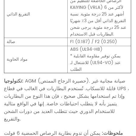
الرصاص الخاضعة للتنظيم من
KAIYING (VRLA) لأكثر من 6
أشهر عند 25 درجة مئوية. نسبة
التفريغ الذاتي
التفريغ الذاتي أقل من 3٪ شهريًا
عند 25 درجة مئوية. يرجى شحن
البطاريات قبل الاستخدام.
F1 (0.187) / F2 (0.250)
صالة
ABS (UL94-HB)
* يمكن توفير مقاومة القابلية
مواد الحاوية
للاشتعال لـ (UL94-VO) عند
الطلب
AGM (حصيرة الزجاج الممتص). صيانة مجانية غير
تكنولوجيا:
قابلة للانسكاب. تُستخدم البطاريات في الغالب في قطاع UPS ،
وإذا تم استخدامها بشكل صحيح ، فإن هذا النوع من البطاريات
يتميز بأنه لا يتطلب احتياطات خاصة. إنها في الواقع مثالية
للاستخدام الدوري حيث تتطلب العديد من دورات الشحن
والتفريغ.
ملحوظات:
يمكن أن تدوم بطارية الرصاص الحمضية 6 فولت