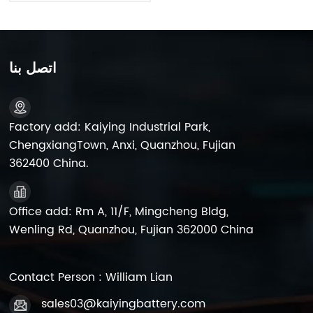
بطاريات UPS الأصلية
(OEM) - بطارية 6FM7
اتصل بنا
Factory add: Kaiying Industrial Park,
ChengxiangTown, Anxi, Quanzhou, Fujian
362400 China.
Office add: Rm A, 11/F, Mingcheng Bldg,
Wenling Rd, Quanzhou, Fujian 362000 China
Contact Person : William Lian
sales03@kaiyingbattery.com