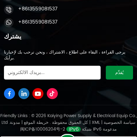
+8613559081537
+8613559081537
يشترك
يرجى القراءة ، البقاء على اطلاع ، الاشتراك ، ونحن نرحب بك لإخبارنا
برأيك.
Friendly Links : © 2026 Kaiying Power Supply & Electrical Equip Co.,
سياسة الخصوصية
|
XML
|
مدونة
Ltd .كل الحقوق محفوظة .
خريطة الموقع
|
شبكة IPv6 مدعومة
闽ICP备10006204号-2