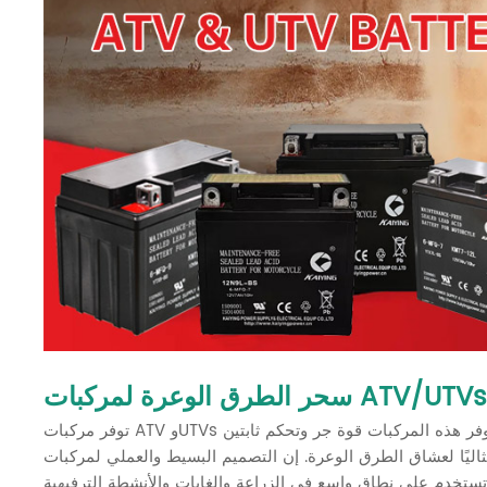
ر الطرق الوعرة لمركبات ATV/UTVs:
توفر مركبات ATV وUTVs أداءً ممتازًا على الطرق الوعرة بإطاراتها العريضة وأنظمة التعليق المتفوقة. توفر هذه المركبات قوة جر وتحكم ثابتين
 الطرق الوعرة. إن التصميم البسيط والعملي لمركبات ATV يسمح لها بحمل الركاب ونقل