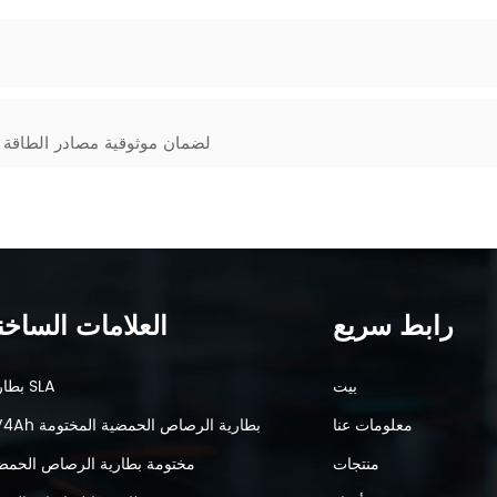
الحكم بدقة على صحة بطارية VRLA لضمان موثوقية م
رابط سريع
العلامات الساخن
بيت
بطارية SLA
معلومات عنا
6V4Ah بطارية الرصاص الحمضية المختومة
منتجات
مختومة بطارية الرصاص الحمض