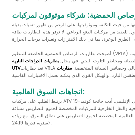
ا من حيث التكلفة وموثوقيتها. على الرغم من ظهور تقنيات بديلة
ل للعديد من مركبات الدفع الرباعي. لا توفر هذه البطاريات طاقة
ب
لصيانة ومخاطر التلوث البيئي. في مجال
ب أدائها العالي وخصائص الصيانة المنخفضة.
UTV
اتجاهات السوق العالمية:
يرتبط الطلب على مركبات ATV على مستوى العالم ارتباطًا وثيقًا بالتغيرات في الاقتصاد الكلي والاقتصاد الجزئي الإقليمي. أدت جائحة كوفيد-19
 الترفيه والنقل الخارجية للمركبات المخصصة لجميع التضاريس مسافة
ات العالمية المخصصة لجميع التضاريس على نطاق السوق، مع زيادة
سنوية قدرها 24.19٪.