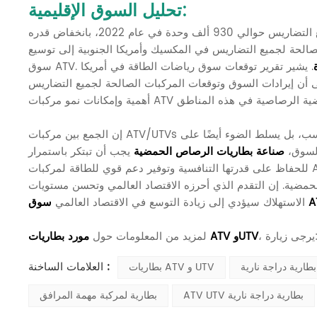
تحليل السوق الإقليمية:
ومن حيث المبيعات، بلغت المبيعات العالمية من المركبات المخصصة لجميع التضاريس حوالي 930 ألف وحدة في عام 2022، بانخفاض قدره
لصالحة لجميع التضاريس في المكسيك وأمريكا الجنوبية إلى توسيع
. يشير تقرير توقعات سوق رياضات الطاقة في أمريكا
ادات السوق وتوقعات المركبات الصالحة لجميع التضاريس (ATVs) في المنطقة ستستمر في النمو حتى عام 2028، مما يوضح
إن الجمع بين مركبات ATV/UTVs وبطاريات الرصاص الحمضية لا يسلط الضوء على أدائها على الطرق الوعرة فحسب، بل يسلط الضوء أيضًا على
السوق،
صناعة بطاريات الرصاص الحمضية
يجب أن تبتكر باستمرار
للحفاظ على قدرتها التنافسية وتوفير دعم قوي للطاقة لمركبات ATV وUTVs. يتزايد الطلب على مركبات الدفع الرباعي بشكل سريع، خاصة في
حمضية. إن التقدم الذي أحرزه الاقتصاد العالمي وتحسن مستويات
AT
الاستهلاك سيؤدي إلى زيادة التوسع في الاقتصاد العالمي
رة:
مورد بطاريات ATV وUTV
لمزيد من المعلومات حول
العلامات الساخنة :
بطاريات ATV و UTV
ATV UTV بطارية دراجة نارية
بطارية لمركبة مهمة المرافق