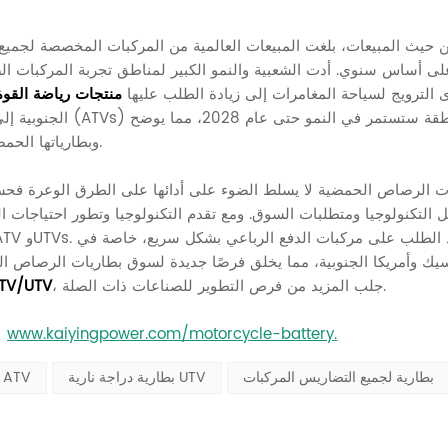
1 على أساس سنوي. أدت الشعبية والنمو الكبير لمناطق تجربة المركبات ا
. كما أدى الترويج لسياحة المغامرات إلى زيادة الطلب عليها
منتجات رياضة القوة
الجنوبية إلى أن إير
أهمية وإمكانات نمو مركبات ATV وبطارياتها الحمضية الرصاصية في هذه المناطق.
ل التكنولوجيا ومتطلبات السوق. ومع تقدم التكنولوجيا وتطور احتياجات 
يك وأمريكا الجنوبية، مما يخلق فرصًا جديدة لسوق بطاريات الرصاص ال
، جلب المزيد من فرص التطوير للصناعات ذات الصلة.
سوق V/UTV
.
www.kaiyingpower.com/motorcycle-battery
، يرجى زيا
بطارية لجميع التضاريس المركبات
بطارية دراجة نارية UTV
بطارية دراجة نارية ATV