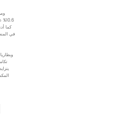
0.6%
سوق ATV
تكام
المكس