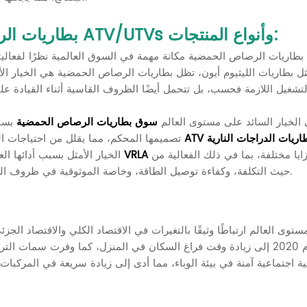
بطاريات الرصاص الحمضية: شركاء موثوقون لمركبات ATV/UTVs وأنواع المنتجات:
بطاريات الرصاص الحمضية مكانة مهمة في السوق العالمية نظرًا لفعاليته
ل بطاريات الليثيوم أيون، تظل بطاريات الرصاص الحمضية هي الخيار الأو
طاريات الرصاص الحمضية الخاضعة للتنظيم (VRLA) هي الخيار السائد على مستوى العالم
سوق بطاريات الرصاص الحمضية
بسب
ريات الدراجات النارية
بطاريات الدراجات النارية ATV
تصميمها المحكم، مما يقلل من احتياجات ا
زايا مختلفة، بما في ذلك الفعالية من
بطاريات VRLA
تعد بطاريات VRLA الخيار الأمثل بسب
حيث التكلفة، وكفاءة توصيل الطاقة، وخاصة الموثوقية في ظروف الطقس البارد، والهيكل القوي الذي يمكنه تحمل الاختبارات القاسية.
في عام 2020 إلى زيادة وقت فراغ السكان في المنزل، كما وفرت سمات
ية اجتماعية آمنة في بيئة الوباء، مما أدى إلى زيادة سريعة في المركب