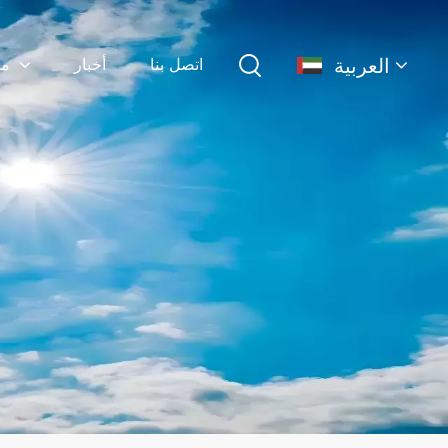
العربية
اتصل بنا
أخبار
منتجات
English
français
Deutsch
简体中文
русский
español
português