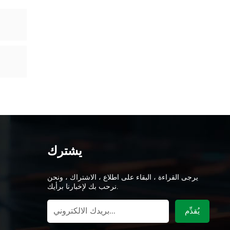
يشترك
يرجى القراءة ، البقاء على اطلاع ، الاشتراك ، ونحن
نرحب بك لإخبارنا برأيك.