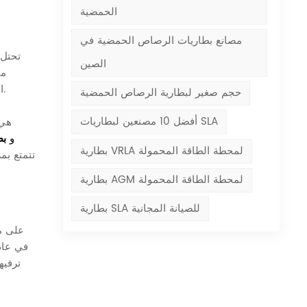
الحمضية
مصانع بطاريات الرصاص الحمضية في
تحتل 
الصين
مث
التشغيل اللازمة فحسب، بل تتحمل أيضًا الظروف القاسية أثناء القيادة على الطرق الوعرة، بما في ذلك الاهتزازات وتغيرات درجات الحرارة.
حجم صغير لبطارية الرصاص الحمضية
أفضل 10 مصنعين لبطاريات SLA
أصبحت ب
و
بطا
بطارية VRLA لمحطة الطاقة المحمولة
تتمتع بم
بطارية AGM لمحطة الطاقة المحمولة
بطارية SLA للصيانة المجانية
ترفيه