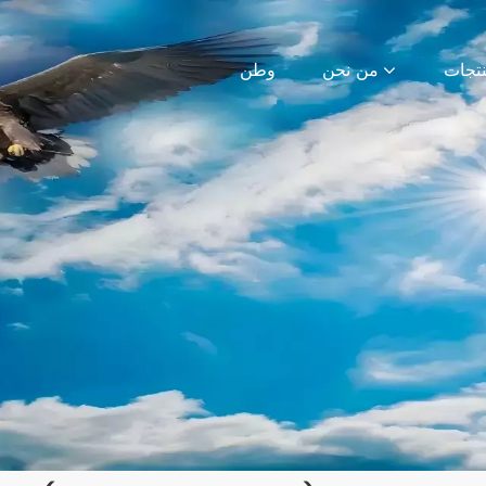
من نحن
وطن