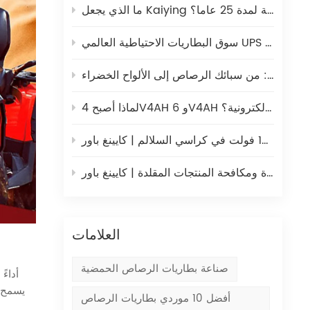
ما الذي يجعل Kaiying شريكا عالميا موثوقا به في تصنيع بطاريات الرصاص الحمضية لمدة 25 عاما؟
ثيوم
تحليل شامل لتصنيع ألواح بطاريات الرصاص الحمضية: من سبائك الرصاص إلى الألواح الخضراء
لماذا أصبح 4V4AH و 6V4AH مصدر الطاقة المفضل للموازين الإلكترونية؟
لسلالم | كايينغ باور
الحفاظ على الجودة ومكافحة المنتجات المقلدة | كايينغ باور
العلامات
صناعة بطاريات الرصاص الحمضية
أفضل 10 موردي بطاريات الرصاص