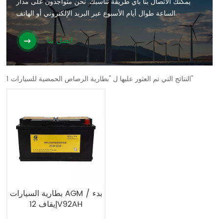
يمكنك الاتصال بنا بأي طريقة تناسبك. نحن متواجدون على مدار
الساعة طوال أيام الأسبوع عبر البريد الإلكتروني أو الهاتف.
اتصل بنا
1 النتائج التي تم العثور عليها ل "بطارية الرصاص الحمضية للسيارات"
بطارية السيارات AGM بدء /
إيقاف 12V92AH