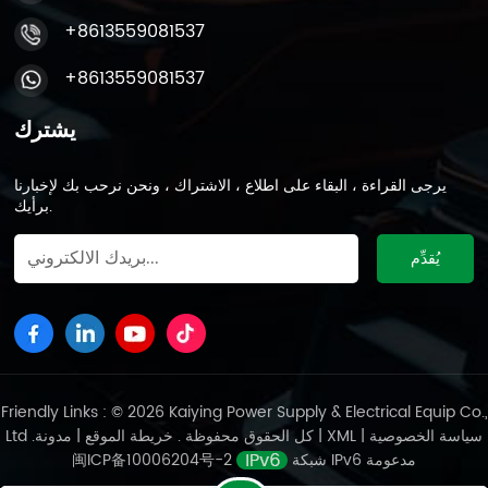
+8613559081537
+8613559081537
يشترك
يرجى القراءة ، البقاء على اطلاع ، الاشتراك ، ونحن نرحب بك لإخبارنا
برأيك.
Friendly Links : © 2026 Kaiying Power Supply & Electrical Equip Co.,
سياسة الخصوصية
|
XML
|
مدونة
Ltd .كل الحقوق محفوظة .
خريطة الموقع
|
شبكة IPv6 مدعومة
闽ICP备10006204号-2