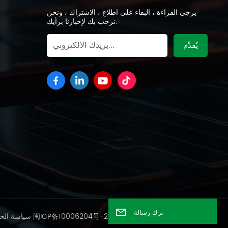
يرجى القراءة ، البقاء على اطلاع ، الاشتراك ، ونحن
نرحب بك لإخبارنا برأيك.
ترك رسالة
شبكة IPv6 مدعومة
闽ICP备10006204号-2
سياسة الخ