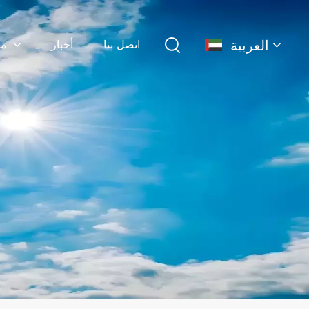
العربية
اتصل بنا
أخبار
منتجات
English
français
Deutsch
简体中文
русский
español
português