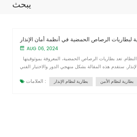
يبحث
نية لبطاريات الرصاص الحمضية في أنظمة أمان الإنذار
AUG 06, 2024
في مجال الأمن، يعد مصدر الطاقة المستقر حجر الزاوية في تشغيل النظام. تعد بطاريات الرصاص الحمضية، المعروفة بموثوقيتها
لإنذار. ستقدم هذه المقالة بشكل منهجي الدور والاختيار الفني
ظمة الأمان. الدور الرئيسي لبطاريات الرصاص الحمضية تلعب
العلامات :
بطارية لنظام الأمن
بطارية لنظام الإنذار
ضية عدة أدوار مهمة في أنظمة الأمان: 1. مصدر الطاقة الاحتياطية أثناء انقطاع التيار الكهربائي أو عدم الاستقرار،
معدات الرئيسية مثل كاميرات المراقبة وأنظمة الإنذار، مما
طوارئ في حالات الطوارئ مثل الحرائق أو الكوارث الطبيعية، بطاريات الرصاص
لحمضية أنظمة الإضاءة في حالات الطوارئ، مما يضمن الإخلاء الآمن. 3. حماية استقرار النظام توفر بطاريات الرصاص الحمضية طاقة
مستقرة، وتمنع تقلبات الجهد الكهربي من إتلاف المعدات الإلكترونية في نظام الأمان. 4. حماية أمن البيانات أثناء انقطاع التيار الكهربائي،
فقدان البيانات. الاختيار الفني والتكوين يعد اختيار بطارية
الرصاص الحمضية المناسبة أمرًا بالغ الأهمية لأداء أنظمة الأمان: 1. اختيار نموذج البطارية اختر بطاريات الرصاص الحمضية 12 فولت أو