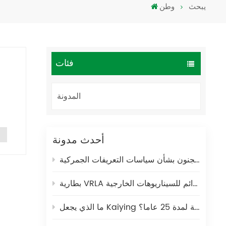
يبحث
وطن
Türkçe
فارسی
العربية
فئات
المدونة
أحدث مدونة
تو
لجمركية !!!
بطارية VRLA لمحطات الطاقة المحمولة: حل طاقة آمن ودائم للسيناريوهات الخارجية
ما الذي يجعل Kaiying شريكا عالميا موثوقا به في تصنيع بطاريات الرصاص الحمضية لمدة 25 عاما؟