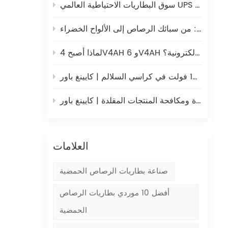
ثيوم
تحليل شامل لتصنيع ألواح بطاريات الرصاص الحمضية: من سبائك الرصاص إلى الألواح الخضراء
العال
لماذا أصبح 4V4AH و 6V4AH مصدر الطاقة المفضل للموازين الإلكترونية؟
لسلالم | كايينغ باور
ج
الحفاظ على الجودة ومكافحة المنتجات المقلدة | كايينغ باور
الأس
العلامات
عند
صناعة بطاريات الرصاص الحمضية
الب
الطا
أفضل 10 موردي بطاريات الرصاص
والم
الحمضية
الخ