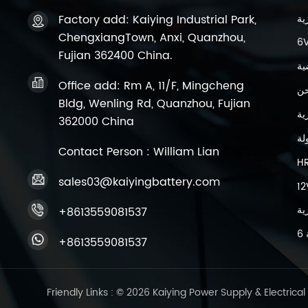
Factory add: Kaiying Industrial Park,
ChengxiangTown, Anxi, Quanzhou,
Fujian 362400 China.
ية
Office add: Rm A, 11/F, Mingcheng
حن
Bldg, Wenling Rd, Quanzhou, Fujian
362000 China
لة
Contact Person : William Lian
H
sales03@kaiyingbattery.com
+8613559081537
+8613559081537