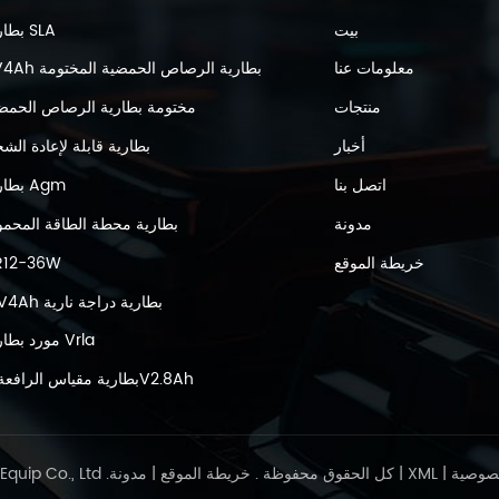
بيت
بطارية SLA
معلومات عنا
6V4Ah بطارية الرصاص الحمضية المختومة
منتجات
مختومة بطارية الرصاص الحمض
أخبار
بطارية قابلة لإعادة الش
اتصل بنا
بطارية Agm
مدونة
بطارية محطة الطاقة المحمو
خريطة الموقع
R12-36W
12V4Ah بطارية دراجة نارية
مورد بطارية Vrla
بطارية مقياس الرافعة 6V2.8Ah
صوصية
|
XML
|
مدونة
Friendly Links : © 2026 Kaiying Power Supply & Electrical Equip Co., Ltd .كل الحقوق محفوظة .
خريطة الموقع
|