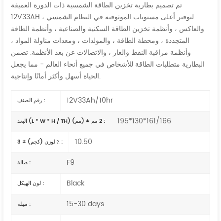
تم تصميم بطارية تخزين الطاقة الشمسية ذات الدورة العميقة
12V33AH لتوفير أعلى مستويات الموثوقية في النظام الشمسي ،
والعاكس ، وأنظمة تخزين الطاقة السكنية والصناعية ، وأنظمة الطاقة
المتجددة ، ومحطة الطاقة ، والمولدات ، ومعدات مناولة المواد ،
وأنظمة مراقبة النفط والغاز ، والاتصالات عن بعد الأنظمة. تضمن
البطارية متطلبات الطاقة للأشخاص في جميع أنحاء العالم - مما يجعل
الحياة أسهل وأكثر أمانًا وإنتاجية.
12V33Ah/10hr
رقم الصنف :
195*130*161/166
البعد (L * W * H / TH) (مم) ± 2 مم :
10.50
الوزن (كجم) ± 3٪ :
F9
صالة :
Black
لون الهيكل :
15-30 days
مهلة :