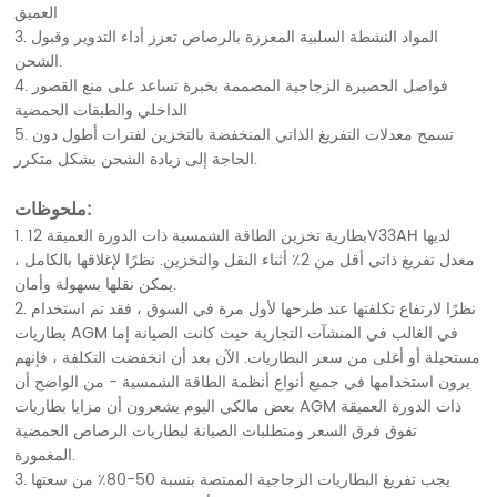
العميق
3. المواد النشطة السلبية المعززة بالرصاص تعزز أداء التدوير وقبول
الشحن.
4. فواصل الحصيرة الزجاجية المصممة بخبرة تساعد على منع القصور
الداخلي والطبقات الحمضية
5. تسمح معدلات التفريغ الذاتي المنخفضة بالتخزين لفترات أطول دون
الحاجة إلى زيادة الشحن بشكل متكرر.
ملحوظات:
1. بطارية تخزين الطاقة الشمسية ذات الدورة العميقة 12V33AH لديها
معدل تفريغ ذاتي أقل من 2٪ أثناء النقل والتخزين. نظرًا لإغلاقها بالكامل ،
يمكن نقلها بسهولة وأمان.
2. نظرًا لارتفاع تكلفتها عند طرحها لأول مرة في السوق ، فقد تم استخدام
بطاريات AGM في الغالب في المنشآت التجارية حيث كانت الصيانة إما
مستحيلة أو أغلى من سعر البطاريات. الآن بعد أن انخفضت التكلفة ، فإنهم
يرون استخدامها في جميع أنواع أنظمة الطاقة الشمسية - من الواضح أن
بعض مالكي اليوم يشعرون أن مزايا بطاريات AGM ذات الدورة العميقة
تفوق فرق السعر ومتطلبات الصيانة لبطاريات الرصاص الحمضية
المغمورة.
3. يجب تفريغ البطاريات الزجاجية الممتصة بنسبة 50-80٪ من سعتها