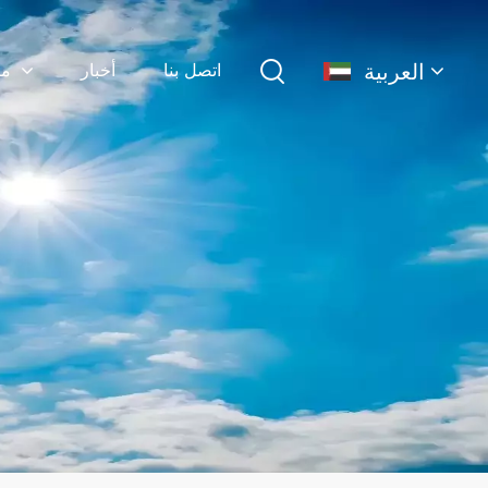
العربية
اتصل بنا
أخبار
منتجات
English
français
Deutsch
简体中文
русский
español
português