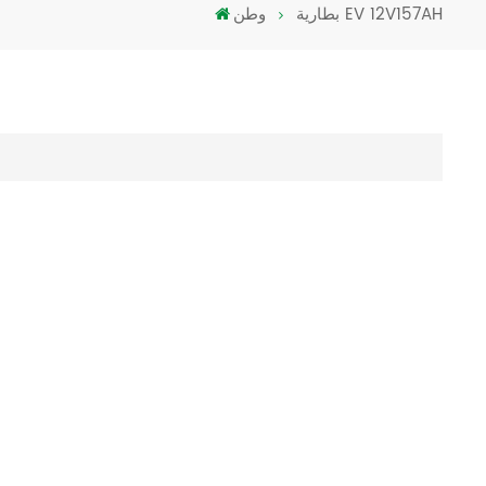
بطارية EV 12V157AH
وطن
Türkçe
فارسی
العربية