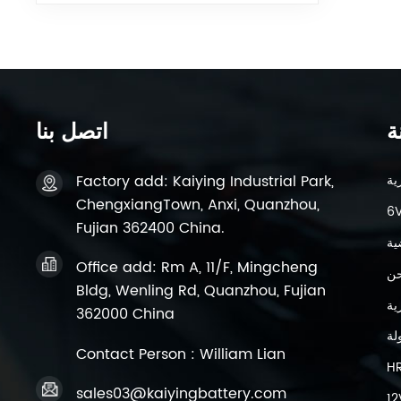
ة
اتصل بنا
Factory add: Kaiying Industrial Park,
ChengxiangTown, Anxi, Quanzhou,
Fujian 362400 China.
ية
Office add: Rm A, 11/F, Mingcheng
حن
Bldg, Wenling Rd, Quanzhou, Fujian
362000 China
لة
Contact Person : William Lian
H
sales03@kaiyingbattery.com