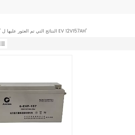
1 النتائج التي تم العثور عليها ل "بطارية EV 12V157AH"