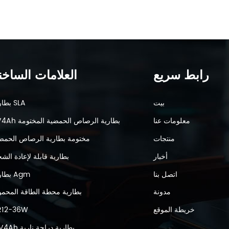
رابط سريع
العلامات الساخن
بيت
بطارية SLA
معلومات عنا
6V4Ah بطارية الرصاص الحمضية المختومة
منتجات
مختومة بطارية الرصاص الحمض
أخبار
بطارية قابلة لإعادة الش
اتصل بنا
بطارية Agm
مدونة
بطارية محطة الطاقة المحمو
خريطة الموقع
R12-36W
12V4Ah بطارية دراجة نارية