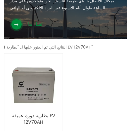
يمكنك الاتصال بنا بأي طريقة تناسبك. نحن متواجدون على مدار
الساعة طوال أيام الأسبوع عبر البريد الإلكتروني أو الهاتف.
اتصل بنا
1 النتائج التي تم العثور عليها ل "بطارية EV 12V70AH"
بطارية دورة عميقة EV
12V70AH