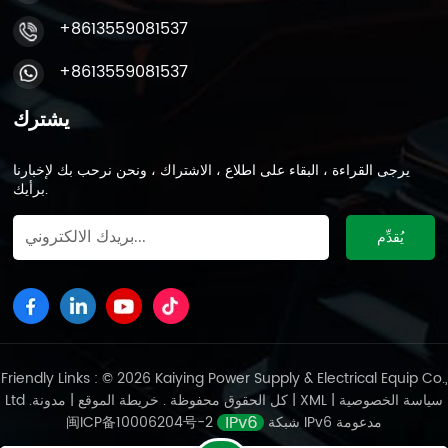
+8613559081537
+8613559081537
يشترك
يرجى القراءة ، البقاء على اطلاع ، الاشتراك ، ونحن نرحب بك لإخبارنا
برأيك.
Friendly Links : © 2026 Kaiying Power Supply & Electrical Equip Co.,
سياسة الخصوصية
|
XML
|
مدونة
Ltd .كل الحقوق محفوظة .
خريطة الموقع
|
شبكة IPv6 مدعومة
闽ICP备10006204号-2