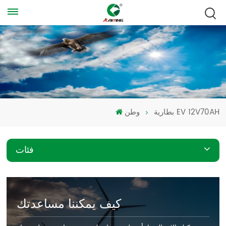
بطارية EV 12V70AH
وطن
فئات
كيف يمكننا مساعدتك