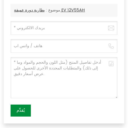
بطارية دورة عميقة EV 12V55AH
موضوع :
يُقدِّم