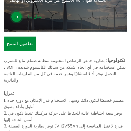
الساعة طوال أيام الأسبوع عبر البريد الإلكتروني أو الهاتف.
اتصل بنا
تفاصيل المنتج
تكنولوجيا:
بطارية حمض الرصاص المختومة منظمة صمام. مانع للتسرب
، SMF ، يمكن استخدامه في أي اتجاه. شبكة من سبائك الكالسيوم شديدة
التحمل توفر أداءً استثنائيًا وعمر خدمة في كل من التطبيقات العائمة
والدائرية.
مزايا:
1. مصمم خصيصًا ليكون دائمًا وسهل الاستخدام قدر الإمكان مع دورة حياة
أطول وأداء متفوق.
2. يوفر سعة احتياطية عالية للحفاظ على حركة مركبتك عندما تكون في
أمس الحاجة إليها.
3. توفر بطارية الدورة العميقة EV 12V55Ah قدرة لا تقبل المنافسة إلى