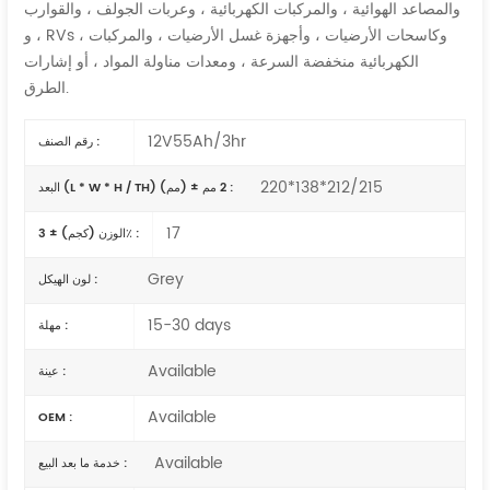
والمصاعد الهوائية ، والمركبات الكهربائية ، وعربات الجولف ، والقوارب
، و RVs ، وكاسحات الأرضيات ، وأجهزة غسل الأرضيات ، والمركبات
الكهربائية منخفضة السرعة ، ومعدات مناولة المواد ، أو إشارات
الطرق.
12V55Ah/3hr
رقم الصنف :
220*138*212/215
البعد (L * W * H / TH) (مم) ± 2 مم :
17
الوزن (كجم) ± 3٪ :
Grey
لون الهيكل :
15-30 days
مهلة :
Available
عينة :
Available
OEM :
Available
خدمة ما بعد البيع :