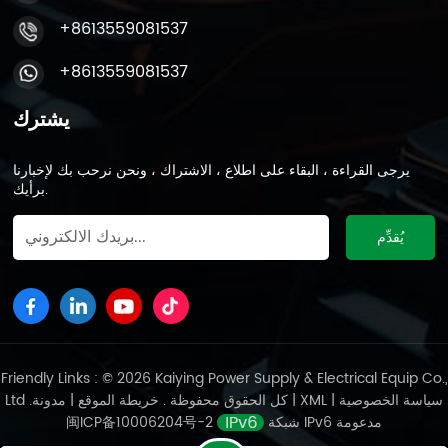
+8613559081537
+8613559081537
يشترك
يرجى القراءة ، البقاء على اطلاع ، الاشتراك ، ونحن نرحب بك لإخبارنا
برأيك.
Friendly Links : © 2026 Kaiying Power Supply & Electrical Equip Co.,
سياسة الخصوصية
|
XML
|
مدونة
Ltd .كل الحقوق محفوظة .
خريطة الموقع
|
شبكة IPv6 مدعومة
闽ICP备10006204号-2