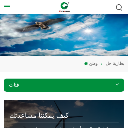
بطارية جل
وطن
فئات
كيف يمكننا مساعدتك