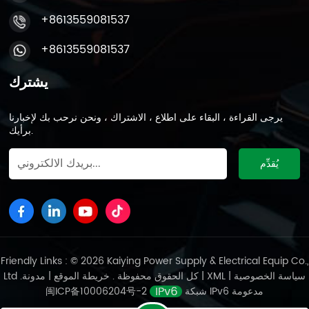
+8613559081537
+8613559081537
يشترك
يرجى القراءة ، البقاء على اطلاع ، الاشتراك ، ونحن نرحب بك لإخبارنا
برأيك.
Friendly Links : © 2026 Kaiying Power Supply & Electrical Equip Co.,
سياسة الخصوصية
|
XML
|
مدونة
Ltd .كل الحقوق محفوظة .
خريطة الموقع
|
شبكة IPv6 مدعومة
闽ICP备10006204号-2