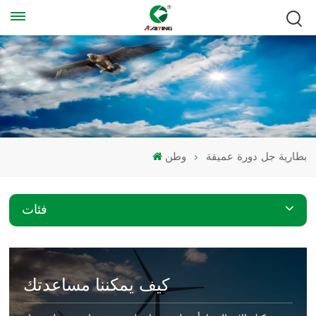
بطارية جل دورة عميقة
وطن
فئات
كيف يمكننا مساعدتك