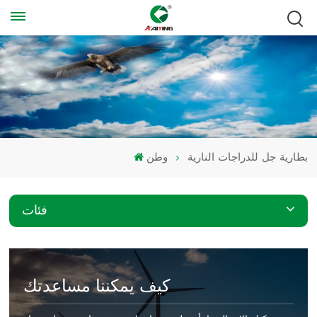
بطارية جل للدراجات النارية
وطن
فئات
كيف يمكننا مساعدتك