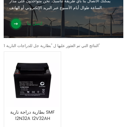
يمكنك الاتصال بنا بأي طريقة تناسبك. نحن متواجدون على مدار
الساعة طوال أيام الأسبوع عبر البريد الإلكتروني أو الهاتف.
اتصل بنا
1 النتائج التي تم العثور عليها ل "بطارية جل للدراجات النارية"
بطارية دراجة نارية SMF
12N32A 12V32AH