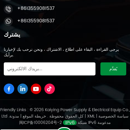
+8613559081537
+8613559081537
يشترك
يرجى القراءة ، البقاء على اطلاع ، الاشتراك ، ونحن نرحب بك لإخبارنا
برأيك.
Friendly Links : © 2026 Kaiying Power Supply & Electrical Equip Co.,
سياسة الخصوصية
|
XML
|
مدونة
Ltd .كل الحقوق محفوظة .
خريطة الموقع
|
شبكة IPv6 مدعومة
闽ICP备10006204号-2