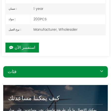
1 year
ضمان :
200PCS
موك :
Manufacturer, Wholesaler
نوع العمل :
استفسر الآن
فئات
كيف يمكننا مساعدتك
يمكنك الاتصال بنا بأي طريقة تناسبك. نحن متواجدون على مدار