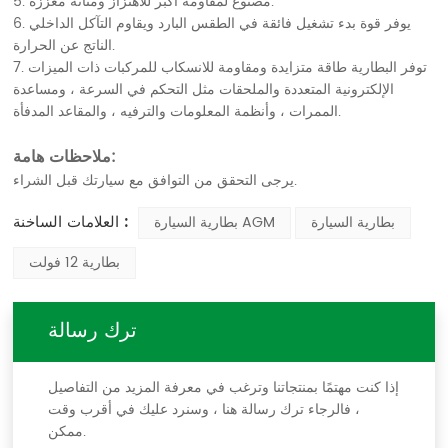
5. مصنوع لمقاومة أكبر للاهتزاز ومتانة معززة.
6. يوفر قوة بدء تشغيل فائقة في الطقس البارد ويقاوم التآكل الداخلي
الناتج عن الحرارة.
7. توفر البطارية طاقة متزايدة ومقاومة للانسكاب للمركبات ذات الميزات
الإلكترونية المتعددة والملحقات مثل التحكم في السرعة ، ومساعدة
الممرات ، وأنظمة المعلومات والترفيه ، والمقاعد المدفأة.
ملاحظات هامة:
يرجى التحقق من التوافق مع سيارتك قبل الشراء.
العلامات الساخنة :
بطارية السيارة
بطارية السيارة AGM
بطارية 12 فولت
ترك رسالة
إذا كنت مهتمًا بمنتجاتنا وترغب في معرفة المزيد من التفاصيل
، فالرجاء ترك رسالة هنا ، وسنرد عليك في أقرب وقت
ممكن.