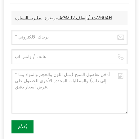
بطارية السيارة AGM بدء / إيقاف 12V60AH
موضوع :
يُقدِّم