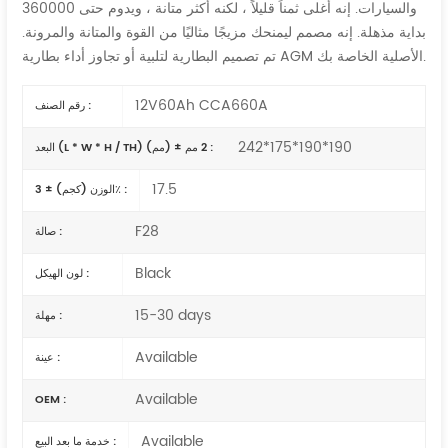
والسيارات. إنه أغلى ثمناً قليلاً ، لكنه أكثر متانة ، ويدوم حتى 360000
بداية مذهلة. إنه مصمم ليمنحك مزيجًا مثاليًا من القوة والمتانة والمرونة.
تم تصميم البطارية لتلبية أو تجاوز أداء بطارية AGM الأصلية الخاصة بك.
12V60Ah CCA660A
رقم الصنف :
242*175*190*190
البعد (L * W * H / TH) (مم) ± 2 مم :
17.5
الوزن (كجم) ± 3٪ :
F28
صالة :
Black
لون الهيكل :
15-30 days
مهلة :
Available
عينة :
Available
OEM :
Available
خدمة ما بعد البيع :