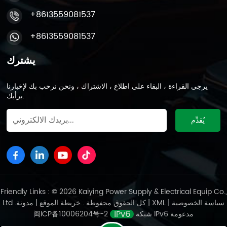
+8613559081537
+8613559081537
يشترك
يرجى القراءة ، البقاء على اطلاع ، الاشتراك ، ونحن نرحب بك لإخبارنا
برأيك.
Friendly Links : © 2026 Kaiying Power Supply & Electrical Equip Co.,
سياسة الخصوصية
|
XML
|
مدونة
Ltd .كل الحقوق محفوظة .
خريطة الموقع
|
شبكة IPv6 مدعومة
闽ICP备10006204号-2