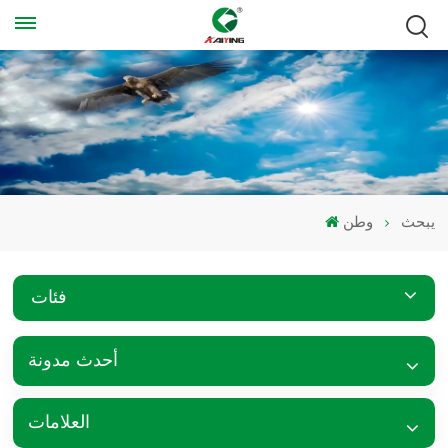
يبحث
وطن
فئات
أحدث مدونة
العلامات