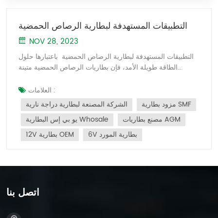
التطبيقات المستهدفة لبطارية الرصاص الحمضية
NOV 28, 2023
التطبيقات المستهدفة لبطارية الرصاص الحمضية باعتبارها حلول
الطاقة طويلة الأمد، فإن بطاريات الرصاص الحمضية متينة
وتستخدم على نطاق واسع في مجالات إمدادات الطاقة الاحتياطية
مثل الاتصالات السلكية واللاسلكية وأنظمة الطاقة وأنظمة
العلامات :
الكمبيوتر وأنظمة التحكم الآلي وإضاءة الطوارئ والطاقة الجديدة
مزود بطارية SMF
الشركة المصنعة لبطارية دراجة نارية
وبطاريات تخزين الطاقة والسيارات والدراجات النارية و مجالات
مصنع بطاريات AGM
يو بي إس البطارية Whosale
البداية الأخرى، السيارات الكهربائية، عربات الغولف، الخ. 1.
بطارية UPS UPS power Supply هو اختصار باللغة الإنجليزية لـ
6V بطارية المورد
12V بطارية OEM
Uninterruptable Power Supply. باعتباره نظامًا إلكترونيًا
لتحويل التيار المتردد مزودًا بجهاز تخزين الطاقة، فإن وظيفته
الأساسية هي توفير مصدر طاقة غير متقطع عند انقطاع مصدر
الطاقة وتوفير تيار متردد عالي الجودة دائمًا للحمل. إمدادات
الطاقة لتحقيق استقرار الجهد، وتثبيت التردد، وقمع الزيادات،
اتصل بنا
والضوضاء الكهربائية، والتعويض عن ترهل الجهد، والجهد
المنخفض على المدى الطويل وعوامل أخرى. يمكن تقسيم أنظمة
طاقة UPS إلى فئتين وفقًا لمجالات تطبيقها: أنظمة طاقة UPS