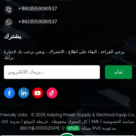
+8613559081537
+8613559081537
يشترك
يرجى القراءة ، البقاء على اطلاع ، الاشتراك ، ونحن نرحب بك لإخبارنا
برأيك.
Friendly Links : © 2026 Kaiying Power Supply & Electrical Equip Co.,
سياسة الخصوصية
|
XML
|
مدونة
Ltd .كل الحقوق محفوظة .
خريطة الموقع
|
شبكة IPv6 مدعومة
闽ICP备10006204号-2