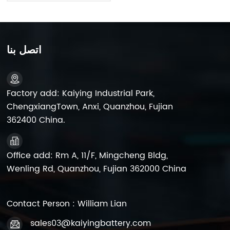
MF بطارية بدء قابلة لإعادة
الشحن
اتصل بنا
Factory add: Kaiying Industrial Park,
ChengxiangTown, Anxi, Quanzhou, Fujian
362400 China.
Office add: Rm A, 11/F, Mingcheng Bldg,
Wenling Rd, Quanzhou, Fujian 362000 China
Contact Person : William Lian
sales03@kaiyingbattery.com