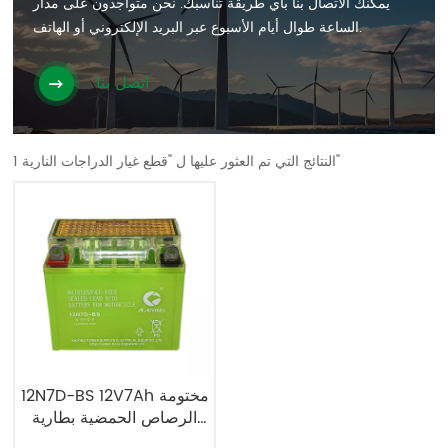
يمكنك الاتصال بنا بأي طريقة تناسبك. نحن متواجدون على مدار
الساعة طوال أيام الأسبوع عبر البريد الإلكتروني أو الهاتف.
اتصل بنا
1 النتائج التي تم العثور عليها ل "قطع غيار الدراجات النارية"
12N7D-BS 12V7Ah مختومة
الرصاص الحمضية بطارية
دراجة نارية ل ATV-UTV