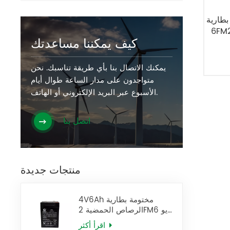
بطارية SLA قابلة لإعادة الشحن 12V2.6Ah
الصوت المحمول وسيارة
كيف يمكننا مساعدتك
يمكنك الاتصال بنا بأي طريقة تناسبك. نحن
متواجدون على مدار الساعة طوال أيام
الأسبوع عبر البريد الإلكتروني أو الهاتف.
اتصل بنا
منتجات جديدة
4V6Ah مختومة بطارية
الرصاص الحمضية 2FM6 يو
بي إس البطارية
اقرأ أكثر