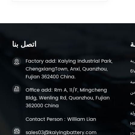
ة
اتصل بنا
Factory add: Kaiying Industrial Park,
ChengxiangTown, Anxi, Quanzhou,
Fujian 362400 China.
ية
Office add: Rm A, 11/F, Mingcheng
حن
Bldg, Wenling Rd, Quanzhou, Fujian
362000 China
لة
Contact Person : William Lian
H
sales03@kaiyingbattery.com