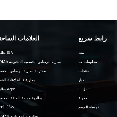
رابط سريع
العلامات الساخن
بيت
بطارية SLA
معلومات عنا
6V4Ah بطارية الرصاص الحمضية المختومة
منتجات
مختومة بطارية الرصاص الحمض
أخبار
بطارية قابلة لإعادة الش
اتصل بنا
بطارية Agm
مدونة
بطارية محطة الطاقة المحمو
خريطة الموقع
R12-36W
12V4Ah بطارية دراجة نارية