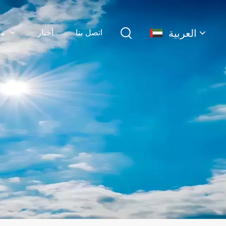
العربية
اتصل بنا
أخبار
منتجات
English
français
Deutsch
简体中文
русский
español
português