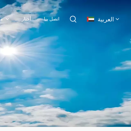
العربية
اتصل بنا
أخبار
منتجات
English
français
Deutsch
简体中文
русский
español
português