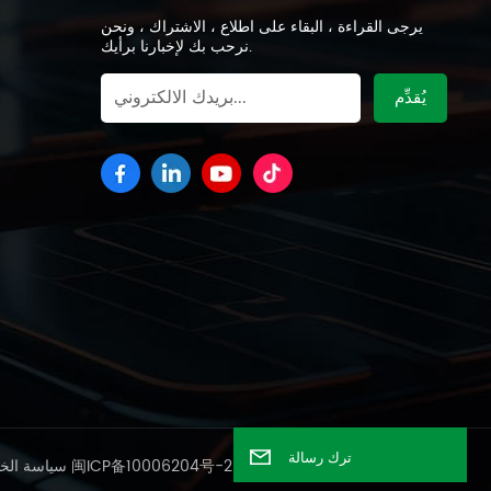
يرجى القراءة ، البقاء على اطلاع ، الاشتراك ، ونحن
نرحب بك لإخبارنا برأيك.
ترك رسالة
شبكة IPv6 مدعومة
闽ICP备10006204号-2
سياسة الخ