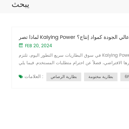
يبحث
المصهور عالي الجودة كمواد إنتاج؟
FEB 20, 2024
في سوق البطاريات سريع التطور اليوم، تلتزم Kaiying Power باستمرار بقرار استخدام الرصاص المصهور عالي الجودة كمادة إنتاج. وهذا
ها الافتراضي، فضلاً عن احترام متطلبات المستخدم. فيما يلي
عدة أسباب رئيسية وراء إصرار شركة Kaiying Power على استخدام الرصاص المصهور عالي الجودة: 1. أداء مستقر وموثوق تدرك
العلامات :
6
بطارية مختومة
بطارية الرصاص
Kaiying Power أن الرصاص المصهور عالي الجودة يمكن أن يوفر أداء بطارية أكثر استقرارًا وموثوقية. وذلك لأن النقاء العالي للرصاص
من أداءً ثابتًا وموثوقًا أثناء الشحن والتفريغ. يتماشى هذا مع
توقعات المستخدم لاستخدام المنتج بشكل مستقر على المدى الطويل. 2. تمديد عمر البطارية يمكن للهيكل الحبيبي المعدني الموحد
ة. بالنسبة للمستخدمين، يعني هذا عمرًا أطول لدورة البطارية
وأداء أكثر متانة، مما يقلل من تكرار استبدال البطارية وتكاليف الصيانة. 3. تحسين أداء البدء وإخراج الطاقة يمكن أن يوفر الرصاص
 تشغيل البطارية. خاصة في ظروف درجات الحرارة المنخفضة،
عدات بسرعة، مما يعزز موثوقية المنتج في البيئات القاسية.