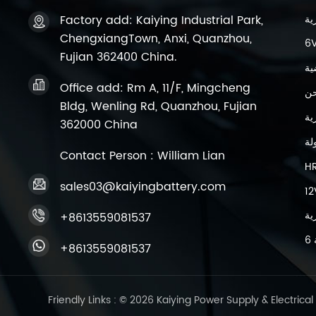
Factory add: Kaiying Industrial Park,
ChengxiangTown, Anxi, Quanzhou,
Fujian 362400 China.
ية
Office add: Rm A, 11/F, Mingcheng
حن
Bldg, Wenling Rd, Quanzhou, Fujian
362000 China
لة
Contact Person : William Lian
H
sales03@kaiyingbattery.com
+8613559081537
+8613559081537