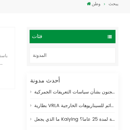
يبحث
وطن
Türkçe
فارسی
العربية
فئات
المدونة
أحدث مدونة
يمك
لجمركية !!!
للر
بطارية VRLA لمحطات الطاقة المحمولة: حل طاقة آمن ودائم للسيناريوهات الخارجية
المن
ما الذي يجعل Kaiying شريكا عالميا موثوقا به في تصنيع بطاريات الرصاص الحمضية لمدة 25 عاما؟
يمكن