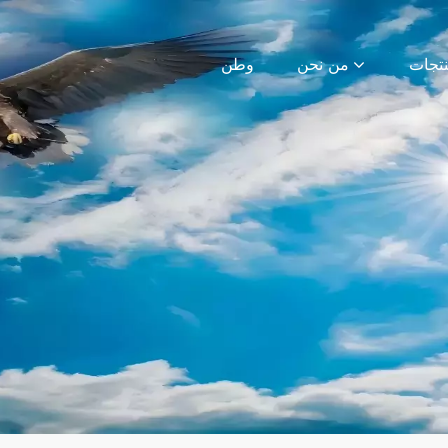
من نحن
وطن