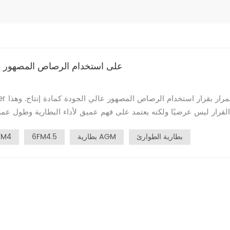
لماذا تصر Kaiying Power على استخدام الرصاص 
القرار ليس عرضيًا ولكنه يعتمد على فهم عميق لأداء البطارية وطول عمر
بطارية الطوارئ
بطارية AGM
6FM4.5
FM4
ن أن يقلل من تأثير المعادن أو الشوائب الأخرى على أداء البطارية، مما يض
صاص المصهور أن يبطئ تآكل وتدهور الألواح، وبالتالي إطالة عمر البطاري
صهر عالي النقاء موصلية أفضل وإخراج طاقة أفضل، مما يحسن أداء بدء
 للمستخدمين الاعتماد بشكل أكبر على البطارية لتشغيل المركبات أو الم