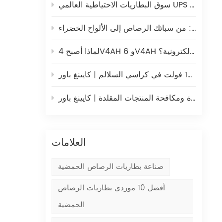
4. 
ثيوم
تحليل شامل لتصنيع ألواح بطاريات الرصاص الحمضية: من سبائك الرصاص إلى الألواح الخضراء
أ
لماذا أصبح 4V4AH و 6V4AH مصدر الطاقة المفضل للموازين الإلكترونية؟
ا
لسلالم | كايينغ باور
الحفاظ على الجودة ومكافحة المنتجات المقلدة | كايينغ باور
العلامات
صناعة بطاريات الرصاص الحمضية
أفضل 10 موردي بطاريات الرصاص
الحمضية