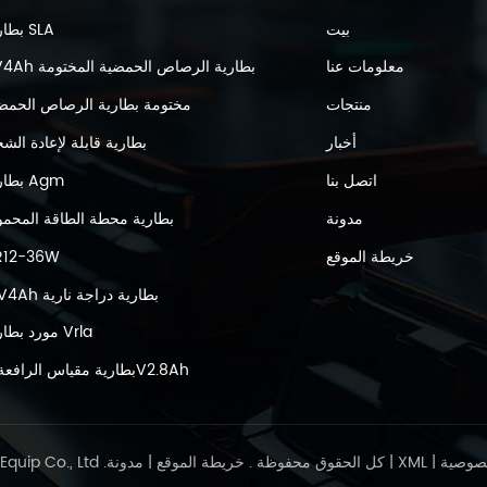
بيت
بطارية SLA
معلومات عنا
6V4Ah بطارية الرصاص الحمضية المختومة
منتجات
مختومة بطارية الرصاص الحمض
أخبار
بطارية قابلة لإعادة الش
اتصل بنا
بطارية Agm
مدونة
بطارية محطة الطاقة المحمو
خريطة الموقع
R12-36W
12V4Ah بطارية دراجة نارية
مورد بطارية Vrla
بطارية مقياس الرافعة 6V2.8Ah
صوصية
|
XML
|
مدونة
Friendly Links : © 2026 Kaiying Power Supply & Electrical Equip Co., Ltd .كل الحقوق محفوظة .
خريطة الموقع
|