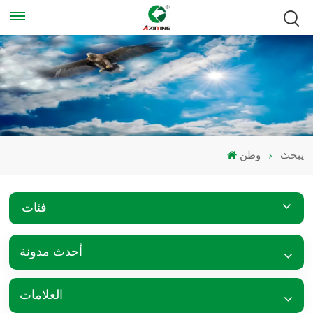
يبحث
وطن
فئات
أحدث مدونة
العلامات