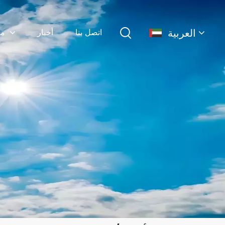
العربية
اتصل بنا
أخبار
منتجات
English
français
Deutsch
简体中文
русский
español
português