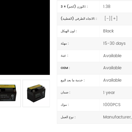
1.38
الوزن (كجم) ± 3٪ :
[-][+]
الاتجاه الطرفي (القطبية): :
Black
لون الهيكل :
15-30 days
مهلة :
Available
عينة :
Available
OEM :
Available
خدمة ما بعد البيع :
1 year
ضمان :
1000PCS
موك :
Manufacturer,
نوع العمل :