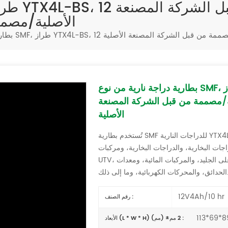
الأصلية/مصمم
بطارية دراجة نارية من نوع SMF، طراز YTX4L-BS، 12 فولت، 4 أمبير/ساعة،
ة/مصممة من قبل الشركة المصنعة
الأصلية
تُستخدم بطارية SMF للدراجات النارية YTX4L-BS 12V4AH بشكل متكرر في الدراجات النارية،
 البخارية، والدراجات البخارية، ومركبات ATV (مركبات جميع التضاريس)، ومركبات SSV-
UTV، وعربات الشاطئ، والدراجات الثلجية، ومركبات التزلج على الجليد، والمركبات المائية، ومعدات
ت الكهربائية، وما إلى ذلك.
12V4Ah/10 hr
رقم الصنف :
113*69*8
الأبعاد (L * W * H) (مم) ±2 مم :