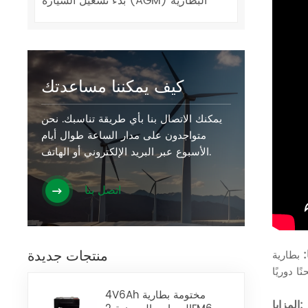
بدء تشغيل السيارة (AGM) البطارية
كيف يمكننا مساعدتك
يمكنك الاتصال بنا بأي طريقة تناسبك. نحن
متواجدون على مدار الساعة طوال أيام
الأسبوع عبر البريد الإلكتروني أو الهاتف.
اتصل بنا
منتجات جديدة
:
بطارية AGM (بطارية زجاجية ماصة). مُفعّلة من المصنع. مانعة للتسرب، محكمة الإغلاق، لا تحتاج إلى صيانة. مع ذلك، فهي لا تزال
4V6Ah مختومة بطارية
المزايا: