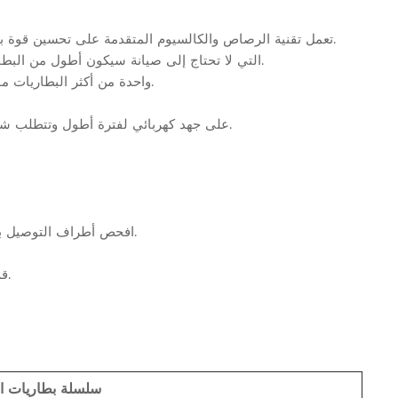
2. تعمل تقنية الرصاص والكالسيوم المتقدمة على تحسين قوة بدء التشغيل. كما تعمل ألواح البطارية الجيدة على تعزيز سعة تفريغ التيار البارد.
3. متينة وطويلة الأمد، مما يعني أن عمر خدمة بطاريات KAIYING التي لا تحتاج إلى صيانة سيكون أطول من البطاريات التقليدية.
4. مقاومة الاهتزاز الممتازة تجعل من بطاريات KAIYING واحدة من أكثر البطاريات موثوقية في السوق اليوم.
6. علاوة على ذلك، تحافظ بطاريات VRLA على جهد كهربائي لفترة أطول وتتطلب شحنًا أقل في وضع الاستعداد أو التخزين.
3. افحص أطراف التوصيل بشكل دوري بحثًا عن علامات التآكل أو أي تلف آخر قد يتسبب في حدوث عطل.
5. قم بتخزين البطارية في مكان بارد وجاف (68 درجة فهرنهايت/20 درجة مئوية).
سلسلة بطاريات الد