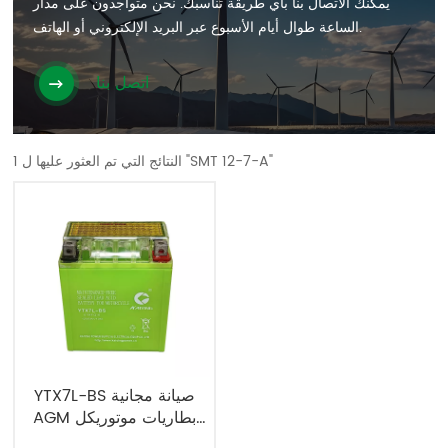
يمكنك الاتصال بنا بأي طريقة تناسبك. نحن متواجدون على مدار
الساعة طوال أيام الأسبوع عبر البريد الإلكتروني أو الهاتف.
اتصل بنا
1 النتائج التي تم العثور عليها ل "SMT 12-7-A"
YTX7L-BS صيانة مجانية
AGM بطاريات موتوريكل
وباورسبورت 12N7A-BS