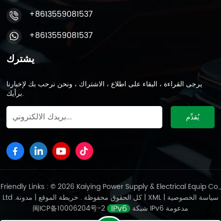
+8613559081537
+8613559081537
يشترك
يرجى القراءة ، البقاء على اطلاع ، الاشتراك ، ونحن نرحب بك لإخبارنا
برأيك.
Friendly Links : © 2026 Kaiying Power Supply & Electrical Equip Co.,
سياسة الخصوصية
|
XML
|
مدونة
Ltd .كل الحقوق محفوظة .
خريطة الموقع
|
شبكة IPv6 مدعومة
闽ICP备10006204号-2