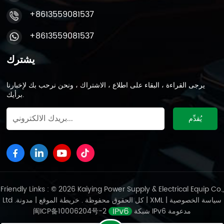
+8613559081537
+8613559081537
يشترك
يرجى القراءة ، البقاء على اطلاع ، الاشتراك ، ونحن نرحب بك لإخبارنا
برأيك.
Friendly Links : © 2026 Kaiying Power Supply & Electrical Equip Co.,
سياسة الخصوصية
|
XML
|
مدونة
Ltd .كل الحقوق محفوظة .
خريطة الموقع
|
شبكة IPv6 مدعومة
闽ICP备10006204号-2