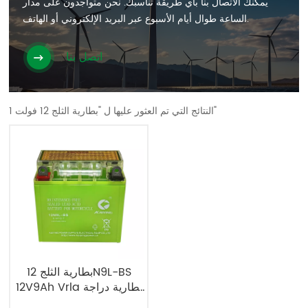
يمكنك الاتصال بنا بأي طريقة تناسبك. نحن متواجدون على مدار
الساعة طوال أيام الأسبوع عبر البريد الإلكتروني أو الهاتف.
اتصل بنا
1 النتائج التي تم العثور عليها ل "بطارية الثلج 12 فولت"
بطارية الثلج 12N9L-BS
12V9Ah Vrla بطارية دراجة
نارية قابلة للشحن SMT12-