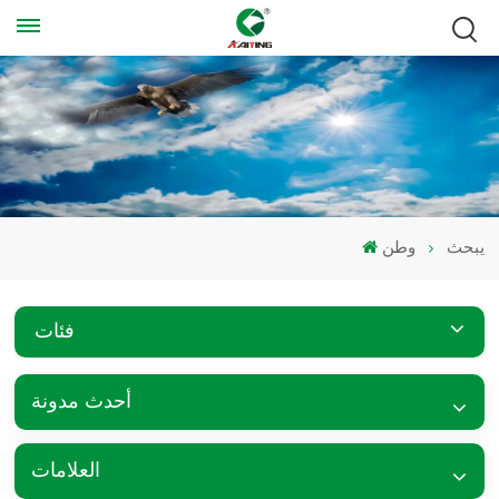
يبحث
وطن
فئات
أحدث مدونة
العلامات