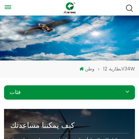
بطارية 12V34W
وطن
فئات
كيف يمكننا مساعدتك