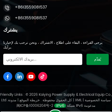
+8613559081537
+8613559081537
يشترك
يرجى القراءة ، البقاء على اطلاع ، الاشتراك ، ونحن نرحب بك لإخبارنا
برأيك.
Friendly Links : © 2026 Kaiying Power Supply & Electrical Equip Co.,
سياسة الخصوصية
|
XML
|
مدونة
Ltd .كل الحقوق محفوظة .
خريطة الموقع
|
شبكة IPv6 مدعومة
闽ICP备10006204号-2