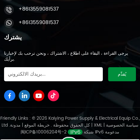
+8613559081537
+8613559081537
يشترك
يرجى القراءة ، البقاء على اطلاع ، الاشتراك ، ونحن نرحب بك لإخبارنا
برأيك.
Friendly Links : © 2026 Kaiying Power Supply & Electrical Equip Co.,
سياسة الخصوصية
|
XML
|
مدونة
Ltd .كل الحقوق محفوظة .
خريطة الموقع
|
شبكة IPv6 مدعومة
闽ICP备10006204号-2