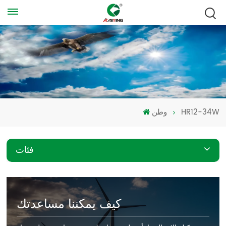
HR12-34W
وطن
فئات
كيف يمكننا مساعدتك