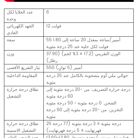
6
عدد الخلايا لكل
وحدة
12 فولت
الجهد الكهربائي
العادي
55 أمبير/ساعة بمعدل 20 ساعة إلى 1.80
سعة
فولت لكل خلية عند 25 درجة مئوية
الوزن التقريبي (17.2 ± 3% كجم) (37.90
وزن
رطل)
550 أمبير (5 ثوانٍ)
تيار التفريغ الأقصى
حوالي ملي أوم مشحونة بالكامل عند 25 درجة
المقاومة الداخلية
مئوية
درجة حرارة التصريف: من -20 درجة مئوية إلى
نطاق درجة حرارة
60 درجة مئوية
التشغيل
الشحن: 0 درجة مئوية ~ 50 درجة مئوية
التخزين: من -20 درجة مئوية إلى 60 درجة
مئوية
25 درجة مئوية ± 3 درجة مئوية (77 درجة
نطاق درجة حرارة
فهرنهايت ± 5 درجة فهرنهايت)
التشغيل الاسمية
13.60~13.80 فولت تيار مستمر/وحدة متوسط ​​
جهد الشحن العائم