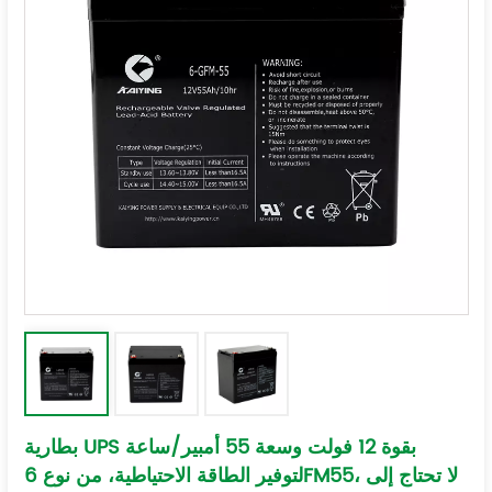
بطارية UPS بقوة 12 فولت وسعة 55 أمبير/ساعة
لتوفير الطاقة الاحتياطية، من نوع 6FM55، لا تحتاج إلى