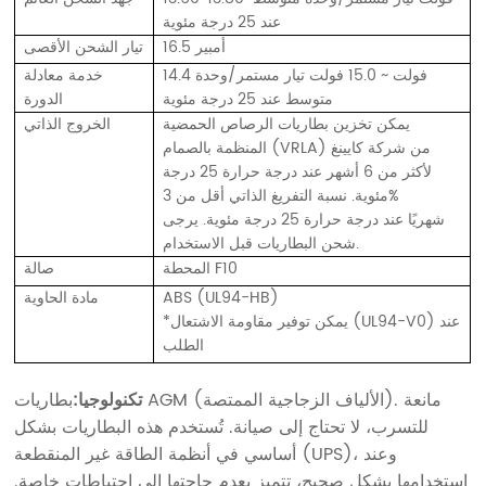
عند 25 درجة مئوية
16.5 أمبير
تيار الشحن الأقصى
14.4 فولت ~ 15.0 فولت تيار مستمر/وحدة
خدمة معادلة
متوسط ​​عند 25 درجة مئوية
الدورة
يمكن تخزين بطاريات الرصاص الحمضية
الخروج الذاتي
المنظمة بالصمام (VRLA) من شركة كايينغ
لأكثر من 6 أشهر عند درجة حرارة 25 درجة
مئوية. نسبة التفريغ الذاتي أقل من 3%
شهريًا عند درجة حرارة 25 درجة مئوية. يرجى
شحن البطاريات قبل الاستخدام.
المحطة F10
صالة
ABS (UL94-HB)
مادة الحاوية
*يمكن توفير مقاومة الاشتعال (UL94-V0) عند
الطلب
تكنولوجيا:
بطاريات AGM (الألياف الزجاجية الممتصة). مانعة
للتسرب، لا تحتاج إلى صيانة. تُستخدم هذه البطاريات بشكل
أساسي في أنظمة الطاقة غير المنقطعة (UPS)، وعند
استخدامها بشكل صحيح، تتميز بعدم حاجتها إلى احتياطات خاصة.