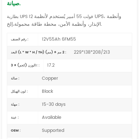
صيانة.
يُستخدم لأنظمة UPS، وأنظمة
بطارية UPS 12 فولت 55 أمبير
إلخ.
الإنذار، وأنظمة الأمن،
محطة طاقة محمولة،
12V55Ah 6FM55
رقم الصنف :
229*138*208/213
البعد (L * W * H / TH) (مم) ± 2 مم :
17.2
الوزن (كجم) ± 3٪ :
Copper
صالة :
Black
لون الهيكل :
15-30 days
مهلة :
Available
عينة :
Supported
OEM :