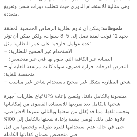
وهي مثالية للاستخدام الدوري حيث تتطلب دورات شحن وتفريغ
متعددة.
ملحوظات:
يمكن أن تدوم بطارية الرصاص الحمضية المغلقة
بجهد 12 فولت لمدة تصل إلى 5-8 سنوات، ولكن يمكن أن تؤثر
عدة عوامل خارجية على عمر البطارية مثل:
– الاستخدام غير الصحيح للبطارية؛
– الصيانة غير الكافية التي يقوم بها فني غير متخصص؛
– التعرض لدرجات حرارة قصوى، سواء كانت مرتفعة للغاية أو
منخفضة للغاية؛
– شحن البطارية بشكل غير صحيح باستخدام شاحن غير مناسب.
تُباع بطاريات أجهزة UPS مشحونة بالكامل دائمًا، ويُنصح بإعادة
شحنها بالكامل بعد تفريغها للاستفادة القصوى من إمكانياتها
وتجنب تلفها، مما قد يُقلل من سعتها وبالتالي عمرها الافتراضي.
علاوة على ذلك، يُوصى بشدة بإعادة شحنها بالكامل إلى 100%
حتى في حالة عدم استخدامها لفترة طويلة، وفحصها من قِبل
فني متخصص لضمان كفاءتها الكاملة.