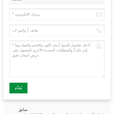
يُقدِّم
سابق