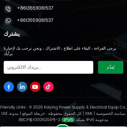
+8613559081537
+8613559081537
يشترك
يرجى القراءة ، البقاء على اطلاع ، الاشتراك ، ونحن نرحب بك لإخبارنا
برأيك.
Friendly Links : © 2026 Kaiying Power Supply & Electrical Equip Co.,
سياسة الخصوصية
|
XML
|
مدونة
Ltd .كل الحقوق محفوظة .
خريطة الموقع
|
شبكة IPv6 مدعومة
闽ICP备10006204号-2