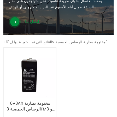
يمكنك الاتصال بنا بأي طريقة تناسبك. نحن متواجدون على مدار
الساعة طوال أيام الأسبوع عبر البريد الإلكتروني أو الهاتف.
اتصل بنا
1 النتائج التي تم العثور عليها ل "6V مختومة بطارية الرصاص الحمضية"
6V3Ah مختومة بطارية
الرصاص الحمضية 3FM3 يو
بي إس البطارية