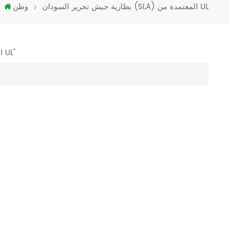
بطارية جيش تحرير السودان (SLA) المعتمدة من UL
وطن
Türkçe
فارسی
1 النتائج التي تم العثور عليها ل "بطارية جيش تحرير السودان (SLA) المعتمدة من UL"
العربية