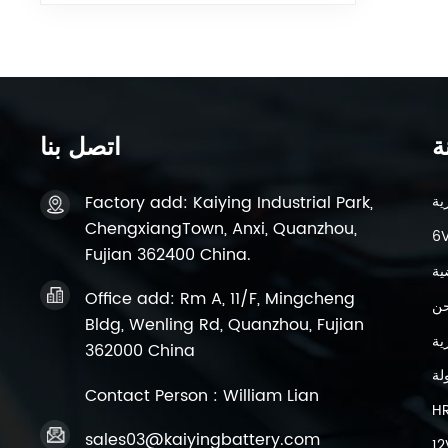
ة
اتصل بنا
Factory add: Kaiying Industrial Park,
ChengxiangTown, Anxi, Quanzhou,
Fujian 362400 China.
ية
Office add: Rm A, 11/F, Mingcheng
حن
Bldg, Wenling Rd, Quanzhou, Fujian
362000 China
لة
Contact Person : William Lian
H
sales03@kaiyingbattery.com