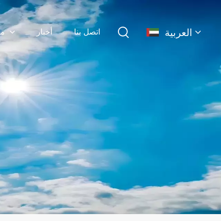
العربية
اتصل بنا
أخبار
منتجات
English
français
Deutsch
简体中文
русский
español
português