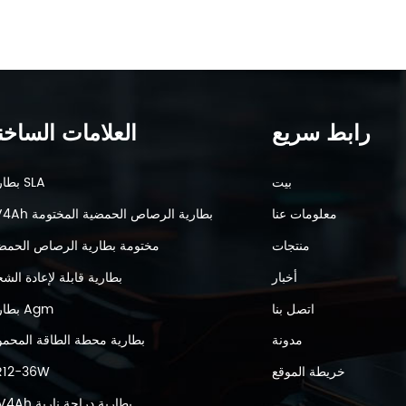
رابط سريع
العلامات الساخن
بيت
بطارية SLA
معلومات عنا
6V4Ah بطارية الرصاص الحمضية المختومة
منتجات
مختومة بطارية الرصاص الحمض
أخبار
بطارية قابلة لإعادة الش
اتصل بنا
بطارية Agm
مدونة
بطارية محطة الطاقة المحمو
خريطة الموقع
R12-36W
12V4Ah بطارية دراجة نارية