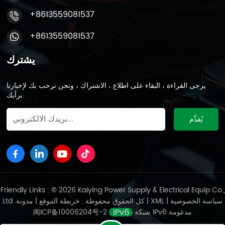
+8613559081537
+8613559081537
يشترك
يرجى القراءة ، البقاء على اطلاع ، الاشتراك ، ونحن نرحب بك لإخبارنا
برأيك.
Friendly Links : © 2026 Kaiying Power Supply & Electrical Equip Co.,
سياسة الخصوصية
|
XML
|
مدونة
Ltd .كل الحقوق محفوظة .
خريطة الموقع
|
شبكة IPv6 مدعومة
闽ICP备10006204号-2