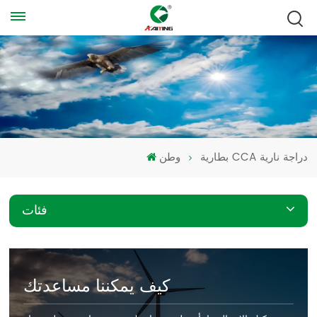
بطارية CCA دراجة نارية
وطن
فئات
كيف يمكننا مساعدتك