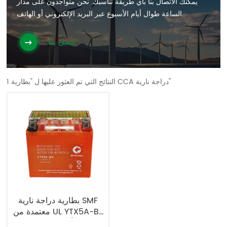
يمكنك الاتصال بنا بأي طريقة تناسبك. نحن متواجدون على مدار
الساعة طوال أيام الأسبوع عبر البريد الإلكتروني أو الهاتف.
اتصل بنا
1 النتائج التي تم العثور عليها ل "بطارية CCA دراجة نارية"
بطارية دراجة نارية SMF
معتمدة من UL YTX5A-BS
12V5Ah بسعر أفضل