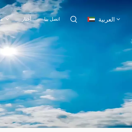
العربية
اتصل بنا
أخبار
منتجات
English
français
Deutsch
简体中文
русский
español
português