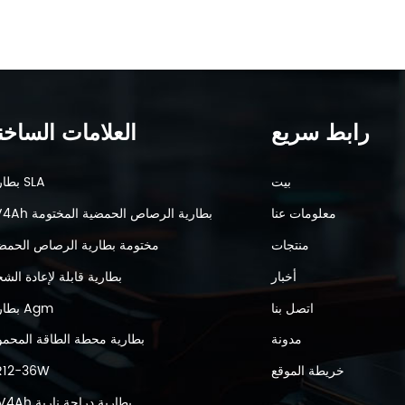
رابط سريع
العلامات الساخن
بيت
بطارية SLA
معلومات عنا
6V4Ah بطارية الرصاص الحمضية المختومة
منتجات
مختومة بطارية الرصاص الحمض
أخبار
بطارية قابلة لإعادة الش
اتصل بنا
بطارية Agm
مدونة
بطارية محطة الطاقة المحمو
خريطة الموقع
R12-36W
12V4Ah بطارية دراجة نارية