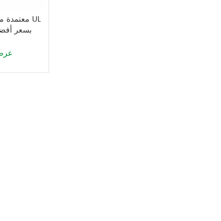
YTX5A-BS 12V5Ah بسعر 
عرض 