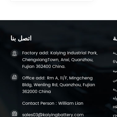
ة
اتصل بنا
Factory add: Kaiying Industrial Park,
ChengxiangTown, Anxi, Quanzhou,
Fujian 362400 China.
ية
Office add: Rm A, 11/F, Mingcheng
حن
Bldg, Wenling Rd, Quanzhou, Fujian
362000 China
لة
Contact Person : William Lian
H
sales03@kaiyingbattery.com