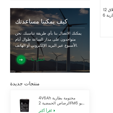
بطارية حمض الرصاص محكمة الإغلاق 12
كيف يمكننا مساعدتك
يمكنك الاتصال بنا بأي طريقة تناسبك. نحن
متواجدون على مدار الساعة طوال أيام
الأسبوع عبر البريد الإلكتروني أو الهاتف.
اتصل بنا
منتجات جديدة
4V6Ah مختومة بطارية
الرصاص الحمضية 2FM6 يو
بي إس البطارية
اقرأ أكثر