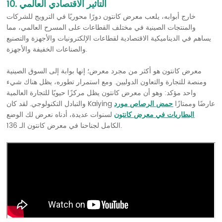
10. التأثير الاقتصادي العالمي
خارج أبوابه، يلعب معرض كانتون دورًا محوريًا في الترويج للشركات
والمنتجات الصينية في مختلف القطاعات على المسرح العالمي، مما
يساهم في الديناميكية الاقتصادية لقطاعات الإلكترونيات والأجهزة والتصنيع
والصناعات الخفيفة والأجهزة.
معرض كانتون هو أكثر من مجرد معرض؛ إنها بوابة إلى السوق الصينية
ومنصة للتجارة والتعاون الدوليين. ومع استمرار تطوره، يظل هناك شيء
واحد مؤكد: وهو أن معرض كانتون يظل مركزًا حيويًا للتجارة العالمية
والتبادل التكنولوجي. لقد كان Kaiying عارضًا وممتازًا
حمض الرصاص
مورد
البطاريات في معرض كانتون
لسنوات عديدة، أدناه نعرض لك الوضع
الكامل لجناحنا في معرض كانتون الـ 136.