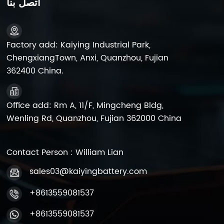
اتصل بنا
Factory add: Kaiying Industrial Park,
ChengxiangTown, Anxi, Quanzhou, Fujian
362400 China.
Office add: Rm A, 11/F, Mingcheng Bldg,
Wenling Rd, Quanzhou, Fujian 362000 China
Contact Person : William Lian
sales03@kaiyingbattery.com
+8613559081537
+8613559081537